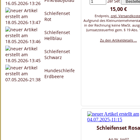
Pink/Babyblau
2er Set
15,00 €
Schleifenset
Endpreis,
zzgl. Versandkost
Rot
Aufgrund des Kleinunternehmersta
in der Rechnung keine MwSt. aus
(umsatzsteuerfrei gem. § 19 Abs. 
Schleifenset
Hellblau
Zu den Artikeldetails ...
Schleifenset
Schwarz
Hundeschleife
Erdbeere
Schleifenset Ros
Art-Nr. lim07