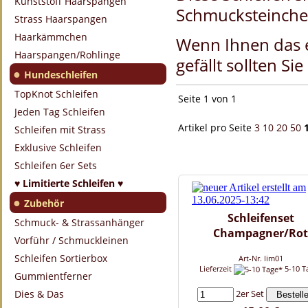
Kunststoff Haarspangen
Schmucksteinchen
Strass Haarspangen
Haarkämmchen
Wenn Ihnen das e
Haarspangen/Rohlinge
gefällt sollten Si
●
Hundeschleifen
TopKnot Schleifen
Seite 1 von 1
Jeden Tag Schleifen
Artikel pro Seite
3
10
20
50
Schleifen mit Strass
Exklusive Schleifen
Schleifen 6er Sets
♥ Limitierte Schleifen ♥
●
Zubehör
Schleifenset
Schmuck- & Strassanhänger
Champagner/Rot
Vorführ / Schmuckleinen
Schleifen Sortierbox
Art-Nr. lim01
Lieferzeit
5-10 T
Gummientferner
2er Set
Dies & Das