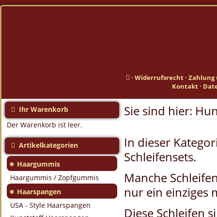
·
Widerrufsrecht
·
Zahlung 
Kontakt
·
Dat
Sie sind hier:
Hun
Ihr Warenkorb
Der Warenkorb ist leer.
In dieser Kategori
Artikelkategorien
Schleifensets.
●
Haargummis
Manche Schleifen
Haargummis / Zopfgummis
nur ein einziges m
●
Haarspangen
USA - Style Haarspangen
Diese Schleifen