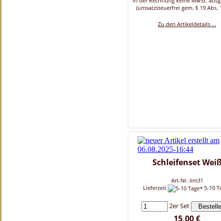
in der Rechnung keine MwSt. aus
(umsatzsteuerfrei gem. § 19 Abs. 
Zu den Artikeldetails ...
Schleifenset Wei
Art-Nr. lim31
Lieferzeit
5-10 T
2er Set
15,00 €