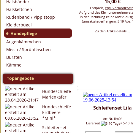
15,00 €
Halsbänder
Endpreis,
zzgl. Versandkost
Halskettchen
Aufgrund des Kleinunternehmersta
Rüdenband / Pippistopp
in der Rechnung keine MwSt. aus
(umsatzsteuerfrei gem. § 19 Abs. 
Kleiderbügel
Zu den Artikeldetails ...
●
Hundepflege
Augenkämmchen
Misch / Sprühflaschen
Bürsten
Kämme
Topangebote
Hundeschleife
Marienkäfer
Hundeschleife
Schleifenset Lila
Erdbeere
*Mini*
Art-Nr. lim04
Lieferzeit
5-10 T
Schleifenset