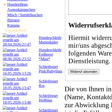
●
Hundepflege
Augenkämmchen
Misch / Sprühflaschen
Bürsten
Widerrufserk
Kämme
Topangebote
Hiermit widerr
Hundeschleife
Marienkäfer
mir/uns abgesc
Hundeschleife
folgenden Ware
Erdbeere
*Mini*
Dienstleistung.
Schleifenset
Pink/Babyblau
Widerruf absenden
Schleifenset
Rot
Die von Ihnen i
(Name, Kontaktd
Schleifenset
Hellblau
zur Abwicklung I
Schleifenset