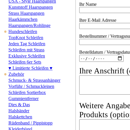
USA - Style Haarspangen
Ihr Name
Kunststoff Haarspangen
Strass Haarspangen
Haarkämmchen
Ihre E-Mail Adresse
Haarspangen/Rohlinge
●
Hundeschleifen
Bestellnummer / Vertragsn
TopKnot Schleifen
Jeden Tag Schleifen
Schleifen mit Strass
Bestelldatum / Vertragsdat
Exklusive Schleifen
Schleifen 6er Sets
♥ Limitierte Schleifen ♥
Ihre Anschrift 
●
Zubehör
Schmuck- & Strassanhänger
Vorführ / Schmuckleinen
Schleifen Sortierbox
Gummientferner
Weitere Angabe
Dies & Das
Halsbänder
Produkts (optio
Halskettchen
Rüdenband / Pippistopp
Kleiderbügel