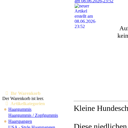
Auf
kei
Ihr Warenkorb
Der Warenkorb ist leer.
Artikelkategorien
Kleine Hundeschl
●
Haargummis
Haargummis / Zopfgummis
●
Haarspangen
Diese niedlichen
USA - Style Haarspangen