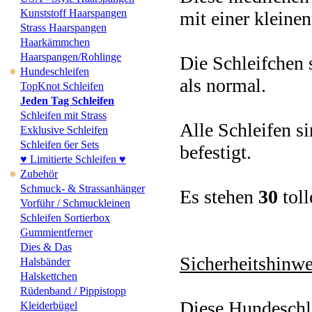
Kunststoff Haarspangen
mit einer kleinen
Strass Haarspangen
Haarkämmchen
Haarspangen/Rohlinge
Die Schleifchen 
●
Hundeschleifen
als normal.
TopKnot Schleifen
Jeden Tag Schleifen
Schleifen mit Strass
Alle Schleifen s
Exklusive Schleifen
Schleifen 6er Sets
befestigt.
♥ Limitierte Schleifen ♥
●
Zubehör
Schmuck- & Strassanhänger
Es stehen
30
tol
Vorführ / Schmuckleinen
Schleifen Sortierbox
Gummientferner
Dies & Das
Sicherheitshinwe
Halsbänder
Halskettchen
Rüdenband / Pippistopp
Diese Hundeschle
Kleiderbügel