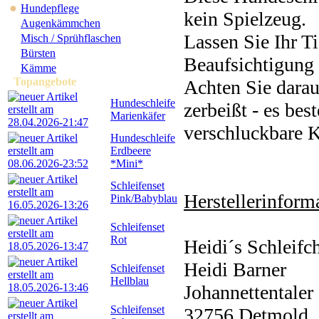
●
Hundepflege
kein Spielzeug.
Augenkämmchen
Lassen Sie Ihr Ti
Misch / Sprühflaschen
Bürsten
Beaufsichtigung 
Kämme
Topangebote
Achten Sie darau
Hundeschleife
zerbeißt - es bes
Marienkäfer
verschluckbare K
Hundeschleife
Erdbeere
*Mini*
Schleifenset
Herstellerinforma
Pink/Babyblau
Schleifenset
Rot
Heidi´s Schleifc
Heidi Barner
Schleifenset
Hellblau
Johannettentaler 
Schleifenset
32756 Detmold