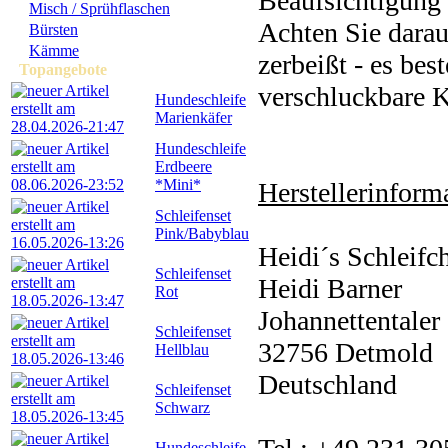
Beaufsichtigung 
Misch / Sprühflaschen
Achten Sie darau
Bürsten
Kämme
zerbeißt - es bes
Topangebote
verschluckbare K
Hundeschleife
Marienkäfer
Hundeschleife
Erdbeere
*Mini*
Herstellerinforma
Schleifenset
Pink/Babyblau
Heidi´s Schleifc
Schleifenset
Heidi Barner
Rot
Johannettentaler 
Schleifenset
32756 Detmold
Hellblau
Deutschland
Schleifenset
Schwarz
Hundeschleife