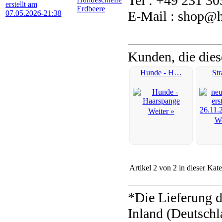
Tel : +49 231 3
Erdbeere
E-Mail : shop@he
Kunden, die dies
Hunde - H…
St
Weiter »
We
Artikel 2 von 2 in dieser Kat
*Die Lieferung d
Inland (Deutschl