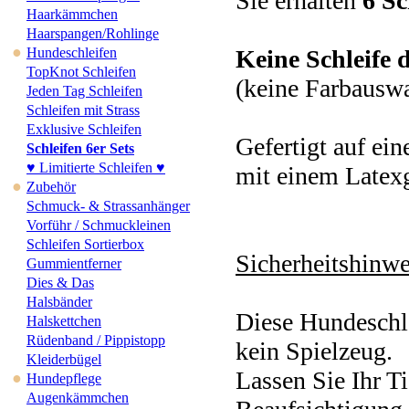
Sie erhalten
6 Sc
Haarkämmchen
Haarspangen/Rohlinge
●
Hundeschleifen
Keine Schleife d
TopKnot Schleifen
(keine Farbausw
Jeden Tag Schleifen
Schleifen mit Strass
Exklusive Schleifen
Gefertigt auf ei
Schleifen 6er Sets
♥ Limitierte Schleifen ♥
mit einem Late
●
Zubehör
Schmuck- & Strassanhänger
Vorführ / Schmuckleinen
Schleifen Sortierbox
Sicherheitshinwe
Gummientferner
Dies & Das
Halsbänder
Diese Hundeschle
Halskettchen
Rüdenband / Pippistopp
kein Spielzeug.
Kleiderbügel
Lassen Sie Ihr Ti
●
Hundepflege
Augenkämmchen