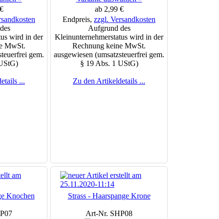
€
ab 2,99 €
rsandkosten
Endpreis,
zzgl. Versandkosten
des
Aufgrund des
us wird in der
Kleinunternehmerstatus wird in der
e MwSt.
Rechnung keine MwSt.
teuerfrei gem.
ausgewiesen (umsatzsteuerfrei gem.
 UStG)
§ 19 Abs. 1 UStG)
tails ...
Zu den Artikeldetails ...
nge Knochen
Strass - Haarspange Krone
HP07
Art-Nr. SHP08