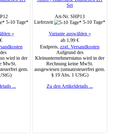
Set
HP12
Art-Nr. SHP13
5-10 Tage*
Lieferzeit
5-10 Tage*
ählen »
Variante auswählen »
€
ab 1,99 €
rsandkosten
Endpreis,
zzgl. Versandkosten
des
Aufgrund des
us wird in der
Kleinunternehmerstatus wird in der
e MwSt.
Rechnung keine MwSt.
teuerfrei gem.
ausgewiesen (umsatzsteuerfrei gem.
 UStG)
§ 19 Abs. 1 UStG)
tails ...
Zu den Artikeldetails ...