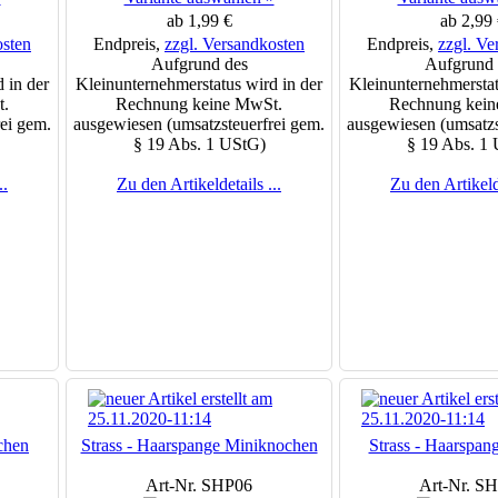
ab 1,99 €
ab 2,99 
osten
Endpreis,
zzgl. Versandkosten
Endpreis,
zzgl. Ve
Aufgrund des
Aufgrund 
 in der
Kleinunternehmerstatus wird in der
Kleinunternehmerstat
t.
Rechnung keine MwSt.
Rechnung kein
ei gem.
ausgewiesen (umsatzsteuerfrei gem.
ausgewiesen (umsatzs
§ 19 Abs. 1 UStG)
§ 19 Abs. 1
..
Zu den Artikeldetails ...
Zu den Artikelde
chen
Strass - Haarspange Miniknochen
Strass - Haarspa
Art-Nr. SHP06
Art-Nr. S