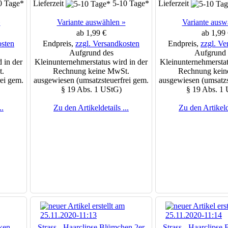
0 Tage*
Lieferzeit
5-10 Tage*
Lieferzeit
»
Variante auswählen »
Variante ausw
ab 1,99 €
ab 1,99 
osten
Endpreis,
zzgl. Versandkosten
Endpreis,
zzgl. Ve
Aufgrund des
Aufgrund 
 in der
Kleinunternehmerstatus wird in der
Kleinunternehmerstat
t.
Rechnung keine MwSt.
Rechnung kein
ei gem.
ausgewiesen (umsatzsteuerfrei gem.
ausgewiesen (umsatzs
§ 19 Abs. 1 UStG)
§ 19 Abs. 1
..
Zu den Artikeldetails ...
Zu den Artikelde
ken
Strass - Haarclipse Blümchen 2er
Strass - Haarclipse