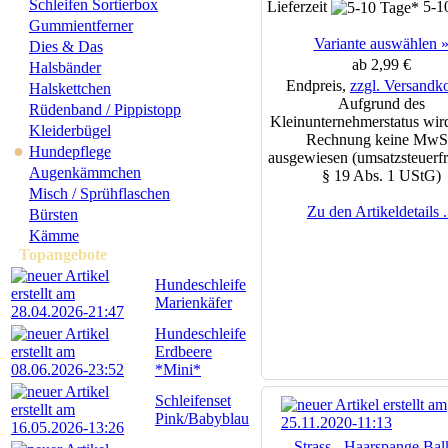
Schleifen Sortierbox
Lieferzeit
5-1
Gummientferner
Variante auswählen 
Dies & Das
ab 2,99 €
Halsbänder
Endpreis,
zzgl. Versandk
Halskettchen
Aufgrund des
Rüdenband / Pippistopp
Kleinunternehmerstatus wird
Kleiderbügel
Rechnung keine MwS
●
Hundepflege
ausgewiesen (umsatzsteuerfr
Augenkämmchen
§ 19 Abs. 1 UStG)
Misch / Sprühflaschen
Zu den Artikeldetails .
Bürsten
Kämme
Topangebote
Hundeschleife
Marienkäfer
Hundeschleife
Erdbeere
*Mini*
Schleifenset
Pink/Babyblau
Strass - Haarspange Bal