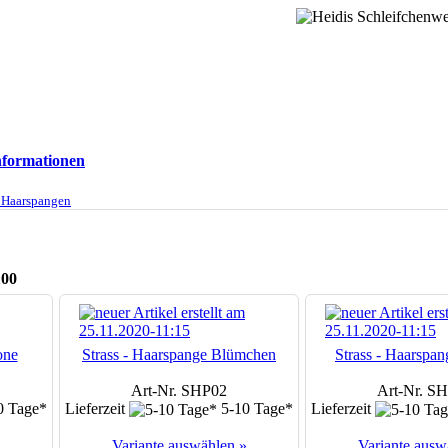
formationen
s Haarspangen
100
one
Strass - Haarspange Blümchen
Strass - Haarspan
Art-Nr. SHP02
Art-Nr. S
0 Tage*
Lieferzeit
5-10 Tage*
Lieferzeit
»
Variante auswählen »
Variante ausw