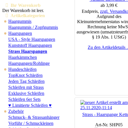
Ihr Warenkorb
ab 3,99 €
Der Warenkorb ist leer.
Endpreis,
zzgl. Versandk
Artikelkategorien
Aufgrund des
●
Haargummis
Kleinunternehmerstatus wird
Rechnung keine MwS
Haargummis / Zopfgummis
ausgewiesen (umsatzsteuerfr
●
Haarspangen
§ 19 Abs. 1 UStG)
USA - Style Haarspangen
Kunststoff Haarspangen
Zu den Artikeldetails .
Strass Haarspangen
Haarkämmchen
Haarspangen/Rohlinge
●
Hundeschleifen
TopKnot Schleifen
Jeden Tag Schleifen
Schleifen mit Strass
Exklusive Schleifen
Schleifen 6er Sets
♥ Limitierte Schleifen ♥
●
Zubehör
Strass - Haarspange Kett
Schmuck- & Strassanhänger
Vorführ / Schmuckleinen
Art-Nr. SHP05