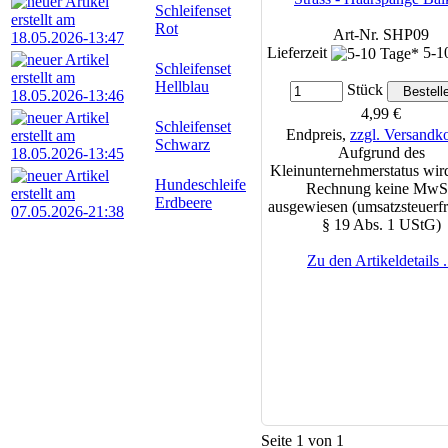
Schleifenset
Rot
Art-Nr. SHP09
Lieferzeit
5-1
Schleifenset
Hellblau
Stück
4,99 €
Schleifenset
Endpreis,
zzgl. Versandk
Schwarz
Aufgrund des
Kleinunternehmerstatus wird
Hundeschleife
Rechnung keine MwS
Erdbeere
ausgewiesen (umsatzsteuerfr
§ 19 Abs. 1 UStG)
Zu den Artikeldetails .
Seite 1 von 1