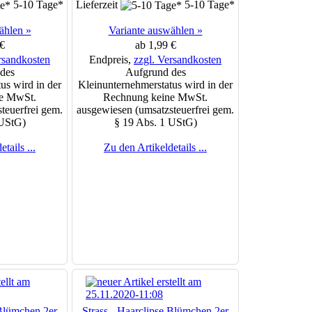
5-10 Tage*
Lieferzeit
5-10 Tage*
ählen »
Variante auswählen »
€
ab 1,99 €
rsandkosten
Endpreis,
zzgl. Versandkosten
des
Aufgrund des
us wird in der
Kleinunternehmerstatus wird in der
e MwSt.
Rechnung keine MwSt.
teuerfrei gem.
ausgewiesen (umsatzsteuerfrei gem.
 UStG)
§ 19 Abs. 1 UStG)
tails ...
Zu den Artikeldetails ...
 Blümchen 2er
Strass - Haarclipse Blümchen 2er