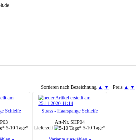
Sortieren nach Bezeichnung
▲
▼
Preis
▲
▼
ge Schleife
Strass - Haarspange Schleife
HP03
Art-Nr. SHP04
5-10 Tage*
Lieferzeit
5-10 Tage*
ählen »
Variante auswählen »