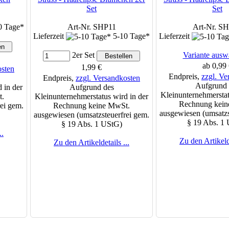
Set
Set
0 Tage*
Art-Nr. SHP11
Art-Nr. S
Lieferzeit
5-10 Tage*
Lieferzeit
Variante ausw
2er Set
ab 0,99 
1,99 €
osten
Endpreis,
zzgl. Ve
Endpreis,
zzgl. Versandkosten
Aufgrund 
 in der
Aufgrund des
Kleinunternehmerstat
t.
Kleinunternehmerstatus wird in der
Rechnung kein
ei gem.
Rechnung keine MwSt.
ausgewiesen (umsatzs
ausgewiesen (umsatzsteuerfrei gem.
§ 19 Abs. 1
§ 19 Abs. 1 UStG)
..
Zu den Artikelde
Zu den Artikeldetails ...