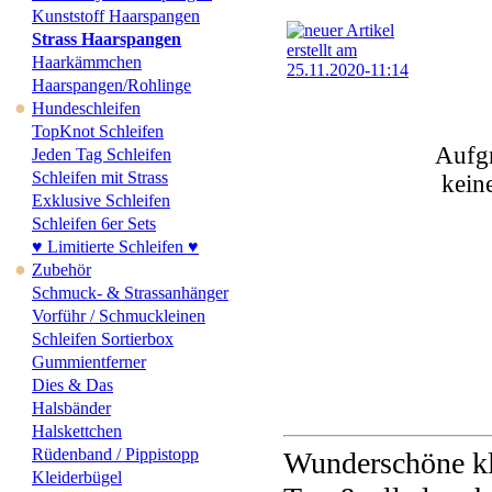
Kunststoff Haarspangen
Strass Haarspangen
Haarkämmchen
Haarspangen/Rohlinge
●
Hundeschleifen
TopKnot Schleifen
Aufgr
Jeden Tag Schleifen
Schleifen mit Strass
kein
Exklusive Schleifen
Schleifen 6er Sets
♥ Limitierte Schleifen ♥
●
Zubehör
Schmuck- & Strassanhänger
Vorführ / Schmuckleinen
Schleifen Sortierbox
Gummientferner
Dies & Das
Halsbänder
Halskettchen
Rüdenband / Pippistopp
Wunderschöne kle
Kleiderbügel