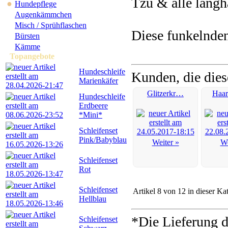
Tzu & alle langh
●
Hundepflege
Augenkämmchen
Misch / Sprühflaschen
Diese funkelnden
Bürsten
Kämme
Topangebote
Hundeschleife
Kunden, die dies
Marienkäfer
Glitzerkr…
Haa
Hundeschleife
Erdbeere
*Mini*
Schleifenset
Pink/Babyblau
Weiter »
We
Schleifenset
Rot
Schleifenset
Artikel 8 von 12 in dieser Ka
Hellblau
*Die Lieferung d
Schleifenset