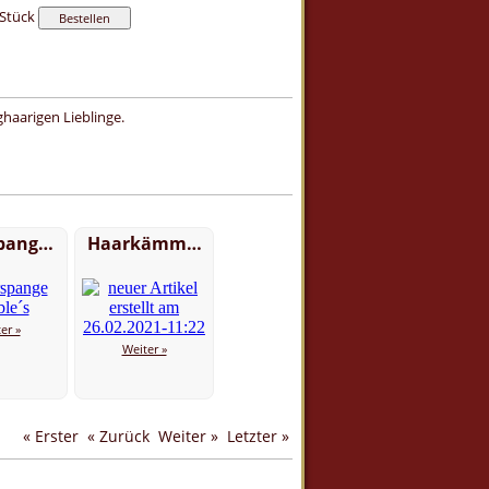
Stück
haarigen Lieblinge.
pang…
Haarkämm…
er »
Weiter »
« Erster
« Zurück
Weiter »
Letzter »