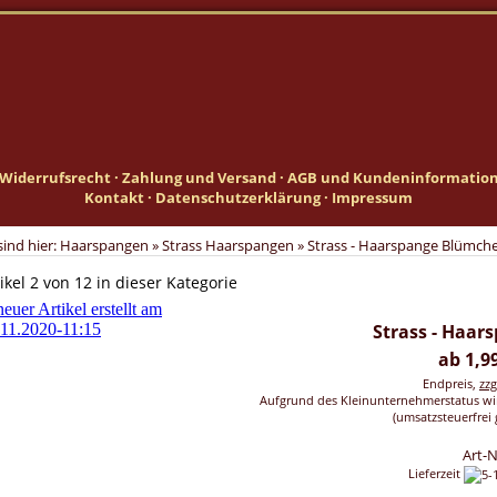
Widerrufsrecht
·
Zahlung und Versand
·
AGB und Kundeninformatio
Kontakt
·
Datenschutzerklärung
·
Impressum
sind hier:
Haarspangen
»
Strass Haarspangen
»
Strass - Haarspange Blümch
ikel 2 von 12 in dieser Kategorie
Strass - Haa
ab 1,9
Endpreis,
zz
Aufgrund des Kleinunternehmerstatus wi
(umsatzsteuerfrei 
Art-
Lieferzeit