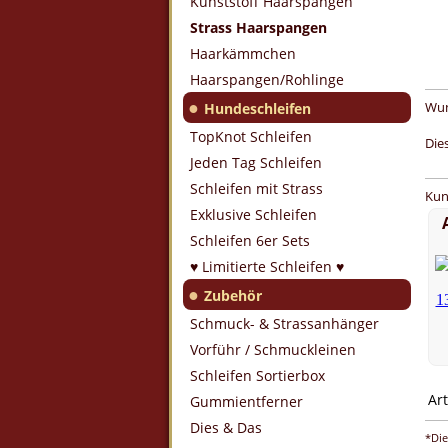
Kunststoff Haarspangen
Strass Haarspangen
Haarkämmchen
Haarspangen/Rohlinge
●
Wun
Hundeschleifen
TopKnot Schleifen
Die
Jeden Tag Schleifen
Schleifen mit Strass
Kun
Exklusive Schleifen
Schleifen 6er Sets
♥ Limitierte Schleifen ♥
●
Zubehör
Schmuck- & Strassanhänger
Vorführ / Schmuckleinen
Schleifen Sortierbox
Art
Gummientferner
Dies & Das
*Die