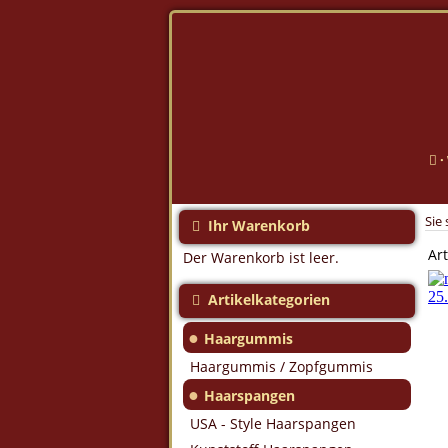
·
Sie 
Ihr Warenkorb
Art
Der Warenkorb ist leer.
Artikelkategorien
●
Haargummis
Haargummis / Zopfgummis
●
Haarspangen
USA - Style Haarspangen