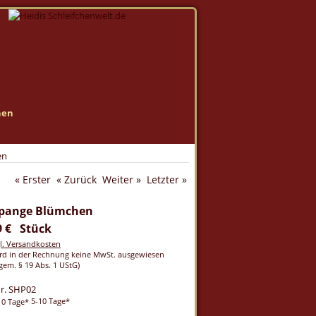
nen
en
« Erster
« Zurück
Weiter »
Letzter »
rspange Blümchen
9 € Stück
gl. Versandkosten
rd in der Rechnung keine MwSt. ausgewiesen
gem. § 19 Abs. 1 UStG)
Nr. SHP02
5-10 Tage*