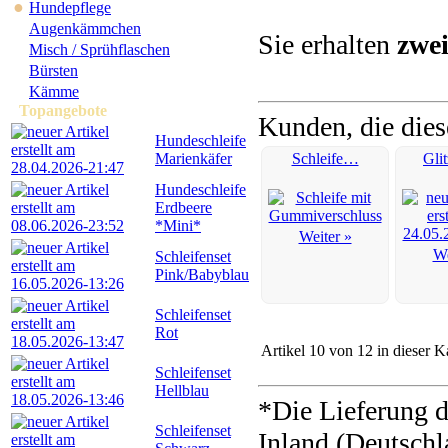
●
Hundepflege
Augenkämmchen
Sie erhalten
zwe
Misch / Sprühflaschen
Bürsten
Kämme
Topangebote
Kunden, die dies
Hundeschleife
Marienkäfer
Schleife…
Gli
Hundeschleife
Erdbeere
*Mini*
Weiter »
We
Schleifenset
Pink/Babyblau
Schleifenset
Rot
Artikel 10 von 12 in dieser K
Schleifenset
Hellblau
*Die Lieferung d
Schleifenset
Inland (Deutschl