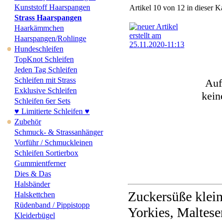
Kunststoff Haarspangen
Artikel 10 von 12 in dieser K
Strass Haarspangen
Haarkämmchen
Haarspangen/Rohlinge
●
Hundeschleifen
TopKnot Schleifen
Jeden Tag Schleifen
Schleifen mit Strass
Auf
Exklusive Schleifen
kein
Schleifen 6er Sets
♥ Limitierte Schleifen ♥
●
Zubehör
Schmuck- & Strassanhänger
Vorführ / Schmuckleinen
Schleifen Sortierbox
Gummientferner
Dies & Das
Halsbänder
Zuckersüße klein
Halskettchen
Rüdenband / Pippistopp
Yorkies, Maltese
Kleiderbügel