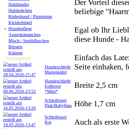
Der Vorteil diese
Halsbänder
beliebige "Haar
Halskettchen
Rüdenband / Pippistopp
Kleiderbügel
Egal ob Ihr Lieb
●
Hundepflege
Augenkämmchen
diese Hunde - H
Misch / Sprühflaschen
Bürsten
Kämme
Einfach das Lat
Topangebote
Seite einhaken, fe
Hundeschleife
Marienkäfer
Hundeschleife
Breite 2,5 cm
Erdbeere
*Mini*
Schleifenset
Höhe 1,7 cm
Pink/Babyblau
Schleifenset
Auch als erste W
Rot