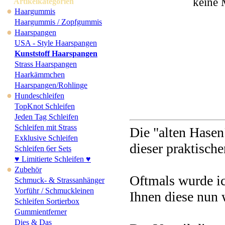
keine 
Artikelkategorien
●
Haargummis
Haargummis / Zopfgummis
●
Haarspangen
USA - Style Haarspangen
Kunststoff Haarspangen
Strass Haarspangen
Haarkämmchen
Haarspangen/Rohlinge
●
Hundeschleifen
TopKnot Schleifen
Jeden Tag Schleifen
Schleifen mit Strass
Die "alten Hasen
Exklusive Schleifen
dieser praktisch
Schleifen 6er Sets
♥ Limitierte Schleifen ♥
●
Zubehör
Oftmals wurde ic
Schmuck- & Strassanhänger
Vorführ / Schmuckleinen
Ihnen diese nun 
Schleifen Sortierbox
Gummientferner
Dies & Das