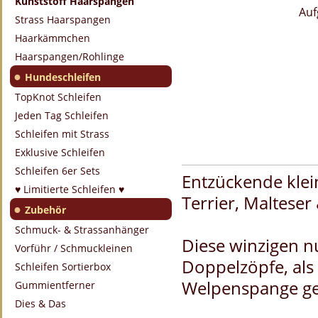
Kunststoff Haarspangen
Auf
Strass Haarspangen
Haarkämmchen
Haarspangen/Rohlinge
●
Hundeschleifen
TopKnot Schleifen
Jeden Tag Schleifen
Schleifen mit Strass
Exklusive Schleifen
Schleifen 6er Sets
Entzückende klei
♥ Limitierte Schleifen ♥
Terrier, Malteser
●
Zubehör
Schmuck- & Strassanhänger
Diese winzigen n
Vorführ / Schmuckleinen
Doppelzöpfe, als 
Schleifen Sortierbox
Welpenspange ge
Gummientferner
Dies & Das