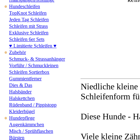
●
Hundeschleifen
TopKnot Schleifen
Jeden Tag Schleifen
Schleifen mit Strass
Exklusive Schleifen
Schleifen 6er Sets
♥ Limitierte Schleifen ♥
●
Zubehör
Schmuck- & Strassanhänger
Vorführ / Schmuckleinen
Schleifen Sortierbox
Gummientferner
Niedliche kleine
Dies & Das
Halsbänder
Schleifenform fü
Halskettchen
Rüdenband / Pippistopp
Kleiderbügel
Diese Hunde - Ha
●
Hundepflege
Augenkämmchen
Misch / Sprühflaschen
Viele kleine Zäh
Bürsten