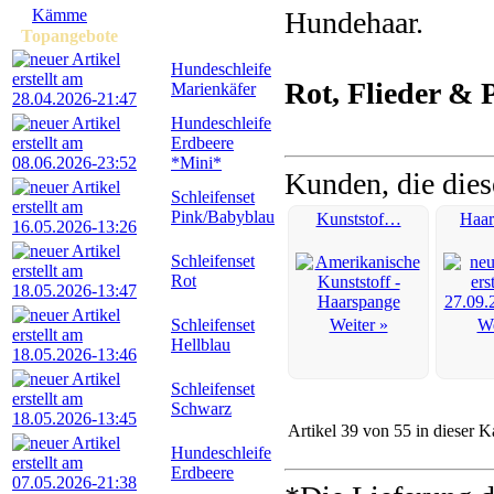
Kämme
Hundehaar.
Topangebote
Hundeschleife
Rot, Flieder & P
Marienkäfer
Hundeschleife
Erdbeere
*Mini*
Kunden, die dies
Schleifenset
Pink/Babyblau
Kunststof…
Haa
Schleifenset
Rot
Schleifenset
Weiter »
We
Hellblau
Schleifenset
Schwarz
Artikel 39 von 55 in dieser K
Hundeschleife
Erdbeere