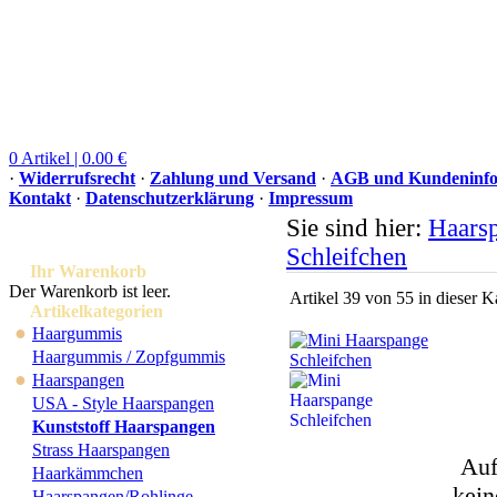
0 Artikel | 0.00 €
·
Widerrufsrecht
·
Zahlung und Versand
·
AGB und Kundeninfo
Kontakt
·
Datenschutzerklärung
·
Impressum
Sie sind hier:
Haars
Schleifchen
Ihr Warenkorb
Der Warenkorb ist leer.
Artikel 39 von 55 in dieser K
Artikelkategorien
●
Haargummis
Haargummis / Zopfgummis
●
Haarspangen
USA - Style Haarspangen
Kunststoff Haarspangen
Strass Haarspangen
Auf
Haarkämmchen
kein
Haarspangen/Rohlinge