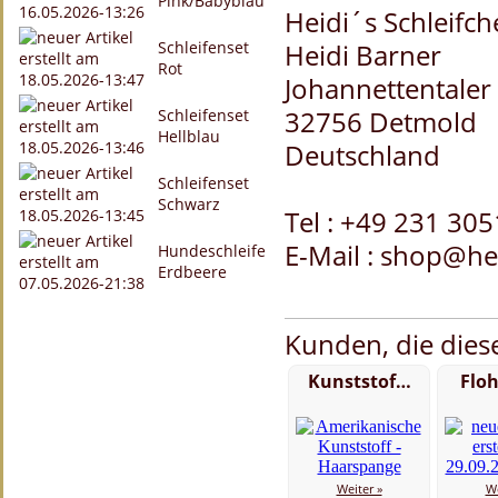
Pink/Babyblau
Heidi´s Schleifc
Schleifenset
Heidi Barner
Rot
Johannettentaler 
32756 Detmold
Schleifenset
Hellblau
Deutschland
Schleifenset
Schwarz
Tel : +49 231 30
E-Mail : shop@he
Hundeschleife
Erdbeere
Kunden, die diese
Kunststof…
Flo
Weiter »
We