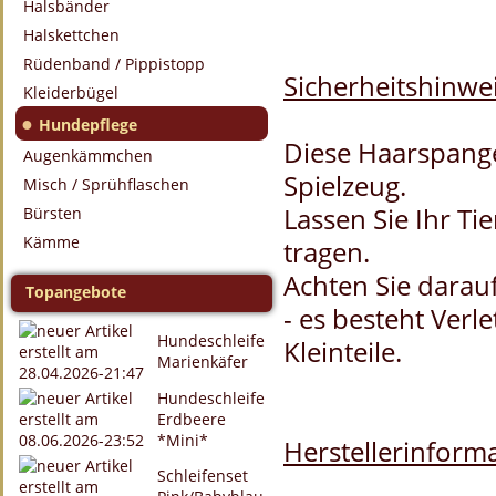
Halsbänder
Halskettchen
Rüdenband / Pippistopp
Sicherheitshinwei
Kleiderbügel
●
Hundepflege
Diese Haarspange
Augenkämmchen
Spielzeug.
Misch / Sprühflaschen
Lassen Sie Ihr T
Bürsten
Kämme
tragen.
Achten Sie darau
Topangebote
- es besteht Verl
Hundeschleife
Kleinteile.
Marienkäfer
Hundeschleife
Erdbeere
*Mini*
Herstellerinforma
Schleifenset