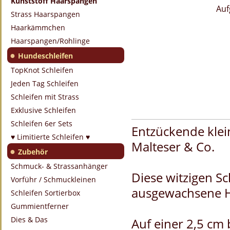
Kunststoff Haarspangen
Auf
Strass Haarspangen
Haarkämmchen
Haarspangen/Rohlinge
●
Hundeschleifen
TopKnot Schleifen
Jeden Tag Schleifen
Schleifen mit Strass
Exklusive Schleifen
Schleifen 6er Sets
Entzückende klei
♥ Limitierte Schleifen ♥
Malteser & Co.
●
Zubehör
Schmuck- & Strassanhänger
Diese witzigen S
Vorführ / Schmuckleinen
ausgewachsene H
Schleifen Sortierbox
Gummientferner
Dies & Das
Auf einer 2,5 cm 