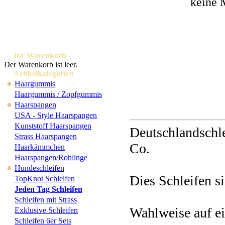
keine 
Ihr Warenkorb
Der Warenkorb ist leer.
Artikelkategorien
●
Haargummis
Haargummis / Zopfgummis
●
Haarspangen
USA - Style Haarspangen
Kunststoff Haarspangen
Deutschlandschle
Strass Haarspangen
Co.
Haarkämmchen
Haarspangen/Rohlinge
●
Hundeschleifen
Dies Schleifen si
TopKnot Schleifen
Jeden Tag Schleifen
Schleifen mit Strass
Wahlweise auf ei
Exklusive Schleifen
Schleifen 6er Sets