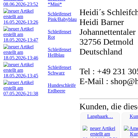
*Mini*
Heidi´s Schleifc
Schleifenset
Pink/Babyblau
Heidi Barner
Johannettentaler 
Schleifenset
Rot
32756 Detmold
Schleifenset
Deutschland
Hellblau
Schleifenset
Tel : +49 231 3
Schwarz
E-Mail : shop@he
Hundeschleife
Erdbeere
Kunden, die dies
Langhaark…
Kun