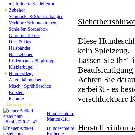
♥ Limitierte Schleifen ♥
●
Zubehör
Schmuck- & Strassanhänger
Sicherheitshinwe
Vorführ / Schmuckleinen
Schleifen Sortierbox
Gummientferner
Diese Hundeschle
Dies & Das
Halsbänder
kein Spielzeug.
Halskettchen
Lassen Sie Ihr Ti
Rüdenband / Pippistopp
Kleiderbügel
Beaufsichtigung 
●
Hundepflege
Achten Sie darau
Augenkämmchen
Misch / Sprühflaschen
zerbeißt - es bes
Bürsten
verschluckbare K
Kämme
Topangebote
Hundeschleife
Marienkäfer
Herstellerinforma
Hundeschleife
Erdbeere