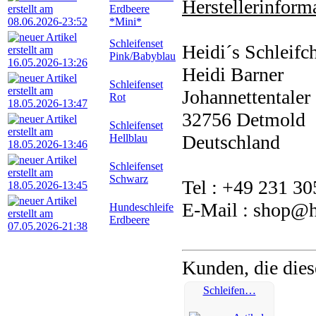
Herstellerinforma
Erdbeere
*Mini*
Schleifenset
Heidi´s Schleifc
Pink/Babyblau
Heidi Barner
Schleifenset
Johannettentaler 
Rot
32756 Detmold
Schleifenset
Deutschland
Hellblau
Schleifenset
Schwarz
Tel : +49 231 3
E-Mail : shop@he
Hundeschleife
Erdbeere
Kunden, die dies
Schleifen…