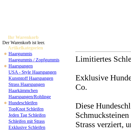
Ihr Warenkorb
Der Warenkorb ist leer.
Artikelkategorien
●
Haargummis
Limitiertes Schle
Haargummis / Zopfgummis
●
Haarspangen
USA - Style Haarspangen
Exklusive Hundes
Kunststoff Haarspangen
Strass Haarspangen
Co.
Haarkämmchen
Haarspangen/Rohlinge
●
Hundeschleifen
Diese Hundeschle
TopKnot Schleifen
Schmucksteinen
Jeden Tag Schleifen
Schleifen mit Strass
Strass verziert, 
Exklusive Schleifen