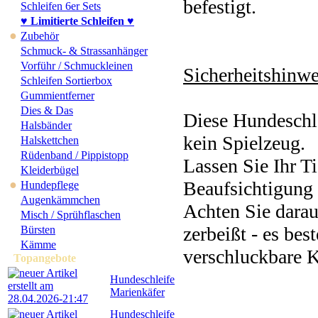
befestigt.
Schleifen 6er Sets
♥ Limitierte Schleifen ♥
●
Zubehör
Schmuck- & Strassanhänger
Vorführ / Schmuckleinen
Sicherheitshinwe
Schleifen Sortierbox
Gummientferner
Dies & Das
Diese Hundeschle
Halsbänder
kein Spielzeug.
Halskettchen
Rüdenband / Pippistopp
Lassen Sie Ihr Ti
Kleiderbügel
●
Beaufsichtigung 
Hundepflege
Augenkämmchen
Achten Sie darau
Misch / Sprühflaschen
zerbeißt - es bes
Bürsten
Kämme
verschluckbare K
Topangebote
Hundeschleife
Marienkäfer
Hundeschleife