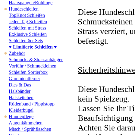
Haarspangen/Rohlinge
●
Hundeschleifen
Diese Hundeschle
TopKnot Schleifen
Schmucksteinen
Jeden Tag Schleifen
Schleifen mit Strass
Strass verziert, 
Exklusive Schleifen
befestigt.
Schleifen 6er Sets
♥ Limitierte Schleifen ♥
●
Zubehör
Schmuck- & Strassanhänger
Vorführ / Schmuckleinen
Sicherheitshinwe
Schleifen Sortierbox
Gummientferner
Dies & Das
Diese Hundeschle
Halsbänder
kein Spielzeug.
Halskettchen
Rüdenband / Pippistopp
Lassen Sie Ihr Ti
Kleiderbügel
●
Beaufsichtigung 
Hundepflege
Augenkämmchen
Achten Sie darau
Misch / Sprühflaschen