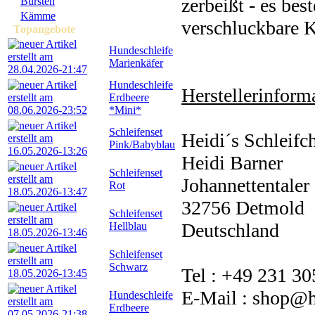
zerbeißt - es bes
Bürsten
Kämme
verschluckbare K
Topangebote
Hundeschleife
Marienkäfer
Hundeschleife
Herstellerinforma
Erdbeere
*Mini*
Schleifenset
Heidi´s Schleifc
Pink/Babyblau
Heidi Barner
Schleifenset
Johannettentaler 
Rot
32756 Detmold
Schleifenset
Deutschland
Hellblau
Schleifenset
Schwarz
Tel : +49 231 3
E-Mail : shop@he
Hundeschleife
Erdbeere