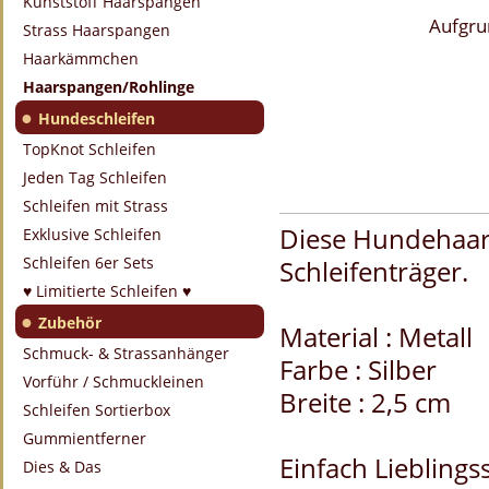
Kunststoff Haarspangen
Aufgru
Strass Haarspangen
Haarkämmchen
Haarspangen/Rohlinge
●
Hundeschleifen
TopKnot Schleifen
Jeden Tag Schleifen
Schleifen mit Strass
Diese Hundehaars
Exklusive Schleifen
Schleifen 6er Sets
Schleifenträger.
♥ Limitierte Schleifen ♥
●
Zubehör
Material : Metall
Schmuck- & Strassanhänger
Farbe : Silber
Vorführ / Schmuckleinen
Breite : 2,5 cm
Schleifen Sortierbox
Gummientferner
Einfach Lieblingss
Dies & Das