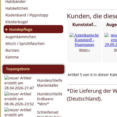
Halsbänder
Halskettchen
Kunden, die diese
Rüdenband / Pippistopp
Kleiderbügel
Kunststof…
Aug
●
Hundepflege
Augenkämmchen
Misch / Sprühflaschen
Bürsten
Weiter »
We
Kämme
Topangebote
Artikel 5 von 6 in dieser Kat
Hundeschleife
Marienkäfer
*Die Lieferung der W
Hundeschleife
(Deutschland).
Erdbeere
*Mini*
Schleifenset