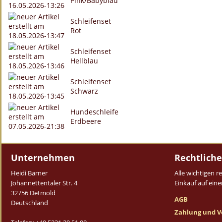
Pink/Babyblau
Schleifenset
Rot
Schleifenset
Hellblau
Schleifenset
Schwarz
Hundeschleife
Erdbeere
Unternehmen
Rechtliche
Heidi Barner
Alle wichtigen 
Johannettentaler Str. 4
Einkauf auf einen
32756 Detmold
AGB
Deutschland
Zahlung und V