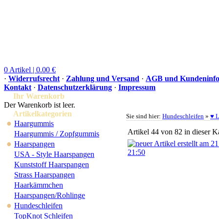
0 Artikel | 0.00 €
·
Widerrufsrecht
·
Zahlung und Versand
·
AGB und Kundeninfo
Kontakt
·
Datenschutzerklärung
·
Impressum
Ihr Warenkorb
Der Warenkorb ist leer.
Artikelkategorien
Sie sind hier:
Hundeschleifen
»
♥ L
●
Haargummis
Artikel 44 von 82 in dieser K
Haargummis / Zopfgummis
●
Haarspangen
USA - Style Haarspangen
Kunststoff Haarspangen
Strass Haarspangen
Haarkämmchen
Haarspangen/Rohlinge
●
Hundeschleifen
TopKnot Schleifen