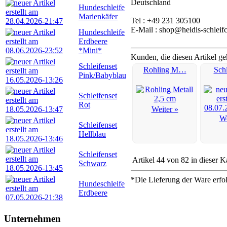
Deutschland
Hundeschleife
Marienkäfer
Tel : +49 231 305100
E-Mail : shop@heidis-schleif
Hundeschleife
Erdbeere
*Mini*
Kunden, die diesen Artikel ge
Schleifenset
Rohling M…
Sch
Pink/Babyblau
Schleifenset
Rot
Weiter »
We
Schleifenset
Hellblau
Schleifenset
Artikel 44 von 82 in dieser K
Schwarz
*Die Lieferung der Ware erfo
Hundeschleife
Erdbeere
Unternehmen