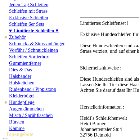
Jeden Tag Schleifen
Schleifen mit Strass
Exklusive Schleifen
Limitiertes Schleifenset !
Schleifen 6er Sets
♥ Limitierte Schleifen ♥
Exklusive Hundeschleifen für
●
Zubehör
Schmuck- & Strassanhänger
Diese Hundeschleifen sind ca
Vorführ / Schmuckleinen
Strass verziert, und auf einer 
Schleifen Sortierbox
Gummientferner
Sicherheitshinweise :
Dies & Das
Halsbänder
Diese Hundeschleifen sind al
Halskettchen
Lassen Sie Ihr Tier diese Haar
Rüdenband / Pippistopp
Achten Sie darauf dass Ihr Hun
Kleiderbügel
●
Hundepflege
Herstellerinformation :
Augenkämmchen
Misch / Sprühflaschen
Heidi´s Schleifchenwelt
Bürsten
Heidi Barner
Kämme
Johannettentaler Str.4
Topangebote
32756 Detmold