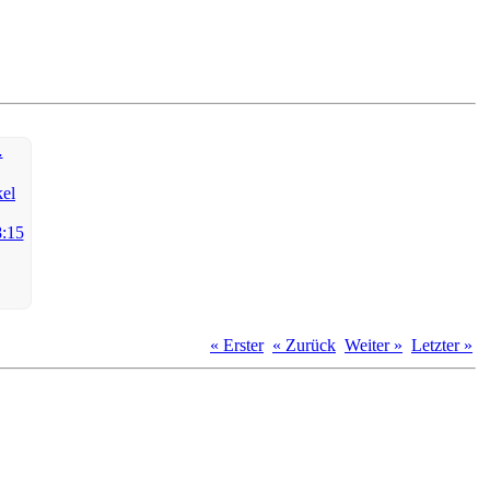
…
« Erster
« Zurück
Weiter »
Letzter »