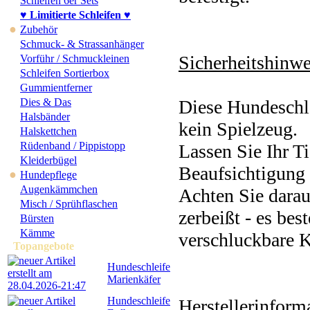
Schleifen 6er Sets
♥ Limitierte Schleifen ♥
●
Zubehör
Schmuck- & Strassanhänger
Sicherheitshinwe
Vorführ / Schmuckleinen
Schleifen Sortierbox
Gummientferner
Dies & Das
Diese Hundeschle
Halsbänder
kein Spielzeug.
Halskettchen
Rüdenband / Pippistopp
Lassen Sie Ihr Ti
Kleiderbügel
Beaufsichtigung 
●
Hundepflege
Augenkämmchen
Achten Sie darau
Misch / Sprühflaschen
zerbeißt - es bes
Bürsten
Kämme
verschluckbare K
Topangebote
Hundeschleife
Marienkäfer
Hundeschleife
Herstellerinforma