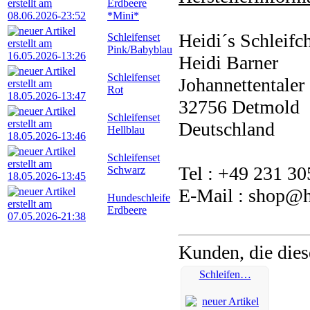
Erdbeere
*Mini*
Heidi´s Schleifc
Schleifenset
Pink/Babyblau
Heidi Barner
Schleifenset
Johannettentaler 
Rot
32756 Detmold
Schleifenset
Deutschland
Hellblau
Schleifenset
Tel : +49 231 3
Schwarz
E-Mail : shop@he
Hundeschleife
Erdbeere
Kunden, die dies
Schleifen…