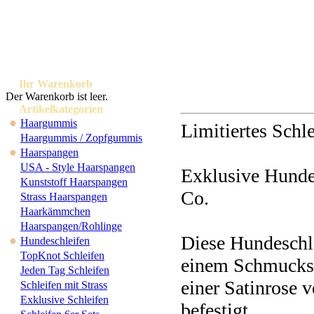
Ihr Warenkorb
Der Warenkorb ist leer.
Artikelkategorien
●
Haargummis
Limitiertes Schle
Haargummis / Zopfgummis
●
Haarspangen
USA - Style Haarspangen
Exklusive Hundes
Kunststoff Haarspangen
Co.
Strass Haarspangen
Haarkämmchen
Haarspangen/Rohlinge
Diese Hundeschle
●
Hundeschleifen
TopKnot Schleifen
einem Schmucks
Jeden Tag Schleifen
einer Satinrose v
Schleifen mit Strass
Exklusive Schleifen
befestigt.