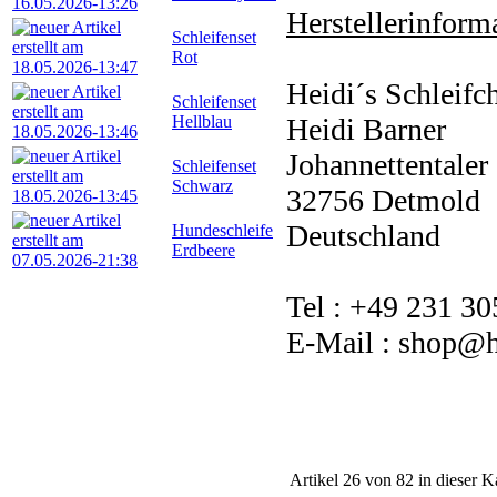
Herstellerinforma
Schleifenset
Rot
Heidi´s Schleifc
Schleifenset
Hellblau
Heidi Barner
Johannettentaler 
Schleifenset
Schwarz
32756 Detmold
Deutschland
Hundeschleife
Erdbeere
Tel : +49 231 3
E-Mail : shop@he
Artikel 26 von 82 in dieser K