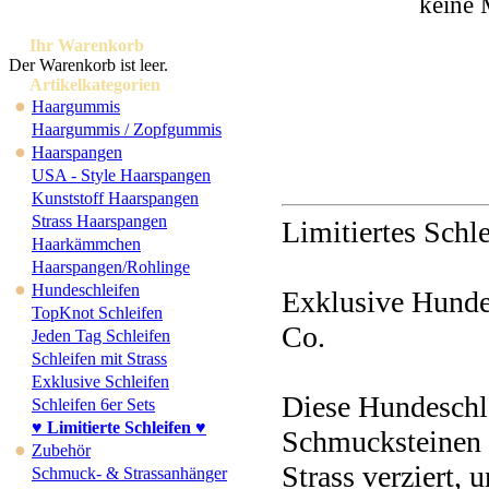
keine 
Ihr Warenkorb
Der Warenkorb ist leer.
Artikelkategorien
●
Haargummis
Haargummis / Zopfgummis
●
Haarspangen
USA - Style Haarspangen
Kunststoff Haarspangen
Strass Haarspangen
Limitiertes Schle
Haarkämmchen
Haarspangen/Rohlinge
●
Hundeschleifen
Exklusive Hundes
TopKnot Schleifen
Co.
Jeden Tag Schleifen
Schleifen mit Strass
Exklusive Schleifen
Diese Hundeschle
Schleifen 6er Sets
♥ Limitierte Schleifen ♥
Schmucksteinen
●
Zubehör
Strass verziert, 
Schmuck- & Strassanhänger