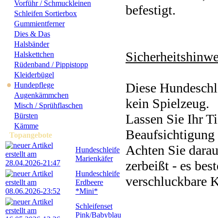
Vorführ / Schmuckleinen
befestigt.
Schleifen Sortierbox
Gummientferner
Dies & Das
Halsbänder
Sicherheitshinwe
Halskettchen
Rüdenband / Pippistopp
Kleiderbügel
●
Diese Hundeschle
Hundepflege
Augenkämmchen
kein Spielzeug.
Misch / Sprühflaschen
Bürsten
Lassen Sie Ihr Ti
Kämme
Beaufsichtigung 
Topangebote
Achten Sie darau
Hundeschleife
Marienkäfer
zerbeißt - es bes
Hundeschleife
verschluckbare K
Erdbeere
*Mini*
Schleifenset
Pink/Babyblau