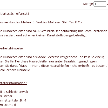
Menge
2
tiertes Schleifenset !
lusive Hundeschleifen für Yorkies, Malteser, Shih Tzu & Co.
se Hundeschleifen sind ca. 3,5 cm breit, sehr aufwendig mit Schmucksteinen
ass verziert, und auf einer kleinen Kunststoffspange befestigt.
herheitshinweise :
se Hundeschleifen sind als Mode - Accessoires gedacht und kein Spielzeug.
sen Sie Ihr Tier diese Haarschleifen nur unter Beaufsichtigung tragen.
ten Sie darauf dass Ihr Hund diese Haarschleifen nicht zerbeißt - es besteht
schluckbare Kleinteile.
stellerinformation :
di´s Schleifchenwelt
di Barner
annettentaler Str.4
56 Detmold