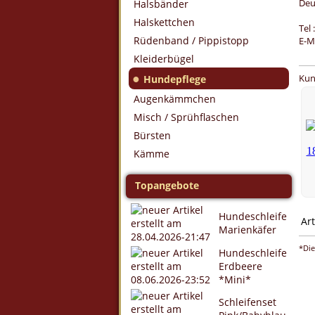
Deu
Halsbänder
Halskettchen
Tel
Rüdenband / Pippistopp
E-M
Kleiderbügel
●
Kun
Hundepflege
Augenkämmchen
Misch / Sprühflaschen
Bürsten
Kämme
Topangebote
Hundeschleife
Art
Marienkäfer
*Die
Hundeschleife
Erdbeere
*Mini*
Schleifenset