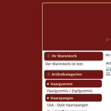
·
Sie 
Ihr Warenkorb
Art
Der Warenkorb ist leer.
Artikelkategorien
●
Haargummis
Haargummis / Zopfgummis
●
Haarspangen
USA - Style Haarspangen