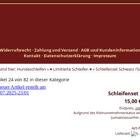
Widerrufsrecht
·
Zahlung und Versand
·
AGB und Kundeninformatio
Kontakt
·
Datenschutzerklärung
·
Impressum
sind hier:
Hundeschleifen
»
♥ Limitierte Schleifen ♥
»
Schleifenset Schwarz /Si
ikel 24 von 82 in dieser Kategorie
Schleifenset
15,00 
Endpreis,
zz
Aufgrund des Kleinunternehmerstatus wi
(umsatzsteuerfrei 
Art-
Lieferzeit