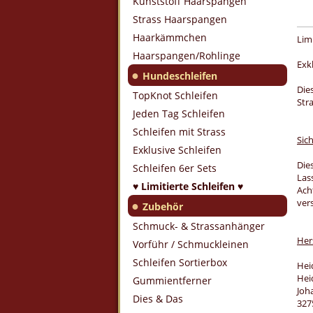
Kunststoff Haarspangen
Strass Haarspangen
Haarkämmchen
Limi
Haarspangen/Rohlinge
Exk
●
Hundeschleifen
Die
TopKnot Schleifen
Str
Jeden Tag Schleifen
Schleifen mit Strass
Sic
Exklusive Schleifen
Die
Schleifen 6er Sets
Las
♥ Limitierte Schleifen ♥
Ach
ver
●
Zubehör
Schmuck- & Strassanhänger
Her
Vorführ / Schmuckleinen
Schleifen Sortierbox
Hei
Hei
Gummientferner
Joh
Dies & Das
327