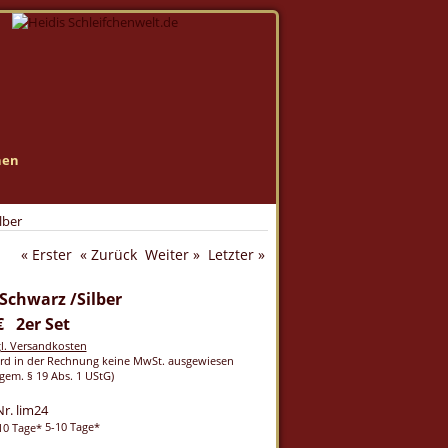
nen
lber
« Erster
« Zurück
Weiter »
Letzter »
 Schwarz /Silber
€ 2er Set
gl. Versandkosten
rd in der Rechnung keine MwSt. ausgewiesen
gem. § 19 Abs. 1 UStG)
Nr. lim24
5-10 Tage*