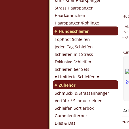
Kunststoff Haarspangen
Strass Haarspangen
Haarkämmchen
Hüb
Haarspangen/Rohlinge
- Ma
●
Hundeschleifen
- v
- 2,
TopKnot Schleifen
Jeden Tag Schleifen
Kun
Schleifen mit Strass
Exklusive Schleifen
Schleifen 6er Sets
♥ Limitierte Schleifen ♥
●
Zubehör
Schmuck- & Strassanhänger
Vorführ / Schmuckleinen
Schleifen Sortierbox
Art
Gummientferner
*Die
Dies & Das