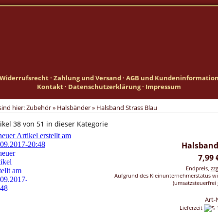
Widerrufsrecht
·
Zahlung und Versand
·
AGB und Kundeninformatio
Kontakt
·
Datenschutzerklärung
·
Impressum
sind hier:
Zubehör
»
Halsbänder
»
Halsband Strass Blau
ikel 38 von 51 in dieser Kategorie
Halsband
7,99
Endpreis,
zz
Aufgrund des Kleinunternehmerstatus wi
(umsatzsteuerfrei 
Art-
Lieferzeit