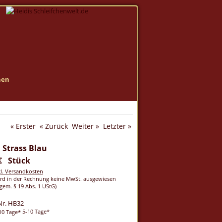
nen
« Erster
« Zurück
Weiter »
Letzter »
 Strass Blau
 € Stück
gl. Versandkosten
rd in der Rechnung keine MwSt. ausgewiesen
gem. § 19 Abs. 1 UStG)
Nr. HB32
5-10 Tage*