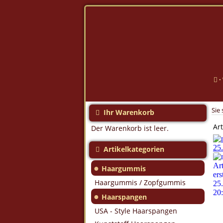
·
Sie 
Ihr Warenkorb
Art
Der Warenkorb ist leer.
Artikelkategorien
●
Haargummis
Haargummis / Zopfgummis
●
Haarspangen
USA - Style Haarspangen