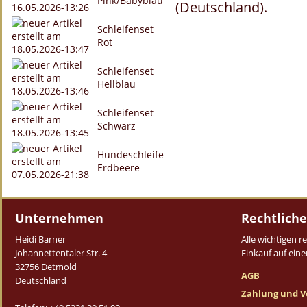
Pink/Babyblau
(Deutschland).
Schleifenset
Rot
Schleifenset
Hellblau
Schleifenset
Schwarz
Hundeschleife
Erdbeere
Unternehmen
Rechtliche
Heidi Barner
Alle wichtigen 
Johannettentaler Str. 4
Einkauf auf einen
32756 Detmold
AGB
Deutschland
Zahlung und V