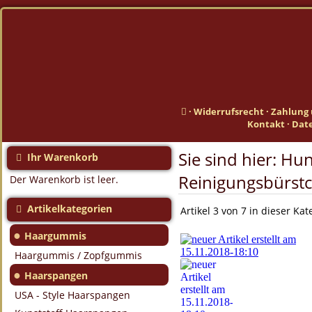
·
Widerrufsrecht
·
Zahlung 
Kontakt
·
Dat
Sie sind hier:
Hun
Ihr Warenkorb
Reinigungsbürstc
Der Warenkorb ist leer.
Artikelkategorien
Artikel 3 von 7 in dieser Kat
●
Haargummis
Haargummis / Zopfgummis
●
Haarspangen
USA - Style Haarspangen