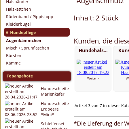
"Augenschmutz" 
Halsbänder
Halskettchen
Inhalt: 2 Stück
Rüdenband / Pippistopp
Kleiderbügel
●
Hundepflege
Kunden, die diese
Augenkämmchen
Misch / Sprühflaschen
Hundehals…
Kuns
Bürsten
Kämme
Topangebote
Weiter »
We
Hundeschleife
Marienkäfer
Hundeschleife
Artikel 3 von 7 in dieser Kat
Erdbeere
*Mini*
*Die Lieferung der W
Schleifenset