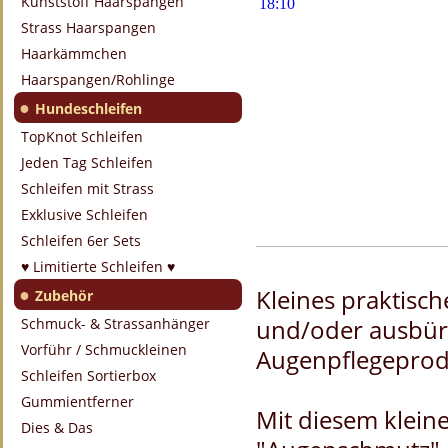
Kunststoff Haarspangen
Strass Haarspangen
Haarkämmchen
Haarspangen/Rohlinge
●
Hundeschleifen
TopKnot Schleifen
Jeden Tag Schleifen
Schleifen mit Strass
Exklusive Schleifen
Schleifen 6er Sets
♥ Limitierte Schleifen ♥
●
Kleines praktisc
Zubehör
und/oder ausbür
Schmuck- & Strassanhänger
Vorführ / Schmuckleinen
Augenpflegeprod
Schleifen Sortierbox
Gummientferner
Mit diesem klein
Dies & Das