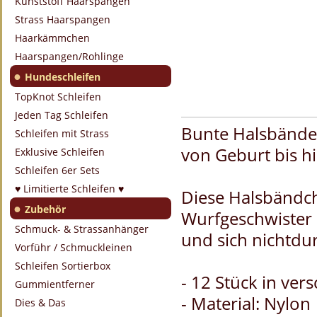
Kunststoff Haarspangen
Strass Haarspangen
Haarkämmchen
Haarspangen/Rohlinge
●
Hundeschleifen
TopKnot Schleifen
Jeden Tag Schleifen
Bunte Halsbänder
Schleifen mit Strass
von Geburt bis hi
Exklusive Schleifen
Schleifen 6er Sets
♥ Limitierte Schleifen ♥
Diese Halsbändch
●
Zubehör
Wurfgeschwister 
Schmuck- & Strassanhänger
und sich nichtd
Vorführ / Schmuckleinen
Schleifen Sortierbox
- 12 Stück in ve
Gummientferner
- Material: Nylon
Dies & Das