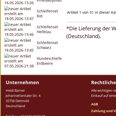
Pink/Babyblau
Schleifenset
Artikel 1 von 51 in dieser Ka
Rot
Schleifenset
*Die Lieferung der W
Hellblau
(Deutschland).
Schleifenset
Schwarz
Hundeschleife
Erdbeere
Unternehmen
Rechtliche
Heidi Barner
Alle wichtigen 
Johannettentaler Str. 4
Einkauf auf einen
32756 Detmold
AGB
Deutschland
Zahlung und V