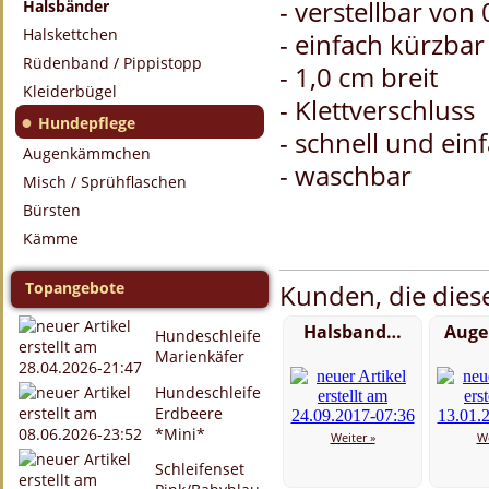
- verstellbar von
Halsbänder
Halskettchen
- einfach kürzba
Rüdenband / Pippistopp
- 1,0 cm breit
Kleiderbügel
- Klettverschluss
●
Hundepflege
- schnell und ein
Augenkämmchen
- waschbar
Misch / Sprühflaschen
Bürsten
Kämme
Topangebote
Kunden, die diese
Halsband…
Aug
Hundeschleife
Marienkäfer
Hundeschleife
Erdbeere
*Mini*
Weiter »
We
Schleifenset