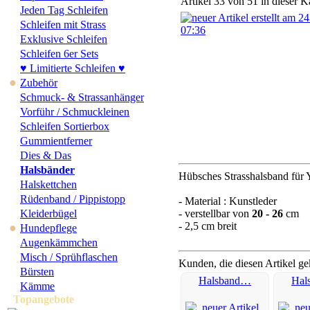
Artikel 33 von 51 in dieser K
Jeden Tag Schleifen
Schleifen mit Strass
Exklusive Schleifen
Schleifen 6er Sets
♥ Limitierte Schleifen ♥
●
Zubehör
Schmuck- & Strassanhänger
Vorführ / Schmuckleinen
Schleifen Sortierbox
Gummientferner
Dies & Das
Halsbänder
Hübsches Strasshalsband für 
Halskettchen
Rüdenband / Pippistopp
- Material : Kunstleder
Kleiderbügel
- verstellbar von
20 - 26
cm
- 2,5 cm breit
●
Hundepflege
Augenkämmchen
Misch / Sprühflaschen
Kunden, die diesen Artikel ge
Bürsten
Halsband…
Hal
Kämme
Topangebote