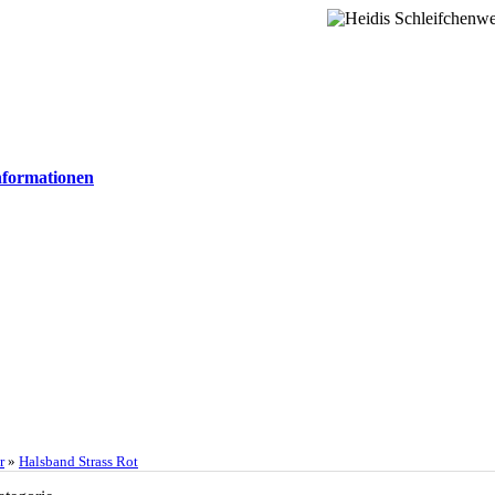
formationen
r
»
Halsband Strass Rot