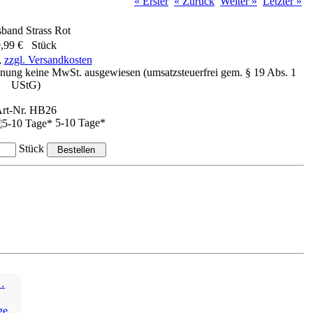
« Erster
« Zurück
Weiter »
Letzter »
band Strass Rot
,99 € Stück
,
zzgl. Versandkosten
nung keine MwSt. ausgewiesen (umsatzsteuerfrei gem. § 19 Abs. 1
UStG)
rt-Nr. HB26
5-10 Tage*
Stück
…