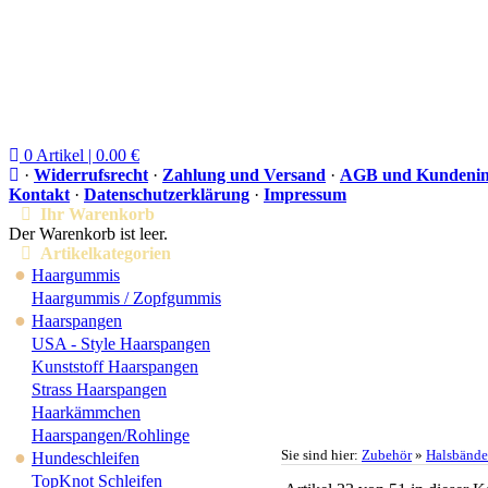
0 Artikel | 0.00 €
·
Widerrufsrecht
·
Zahlung und Versand
·
AGB und Kundenin
Kontakt
·
Datenschutzerklärung
·
Impressum
Ihr Warenkorb
Der Warenkorb ist leer.
Artikelkategorien
●
Haargummis
Haargummis / Zopfgummis
●
Haarspangen
USA - Style Haarspangen
Kunststoff Haarspangen
Strass Haarspangen
Haarkämmchen
Haarspangen/Rohlinge
●
Sie sind hier:
Zubehör
»
Halsbände
Hundeschleifen
TopKnot Schleifen