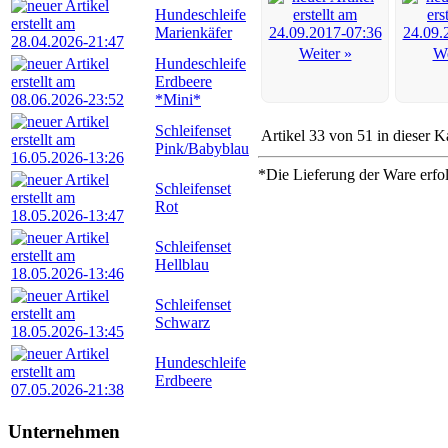
Hundeschleife
Marienkäfer
Weiter »
We
Hundeschleife
Erdbeere
*Mini*
Schleifenset
Artikel 33 von 51 in dieser K
Pink/Babyblau
*Die Lieferung der Ware erfo
Schleifenset
Rot
Schleifenset
Hellblau
Schleifenset
Schwarz
Hundeschleife
Erdbeere
Unternehmen