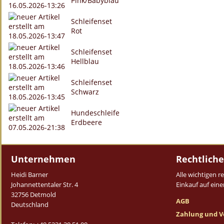
Pink/Babyblau
Schleifenset
Rot
Schleifenset
Hellblau
Schleifenset
Schwarz
Hundeschleife
Erdbeere
Unternehmen
Rechtliche
Heidi Barner
Alle wichtigen 
Johannettentaler Str. 4
Einkauf auf einen
32756 Detmold
AGB
Deutschland
Zahlung und V