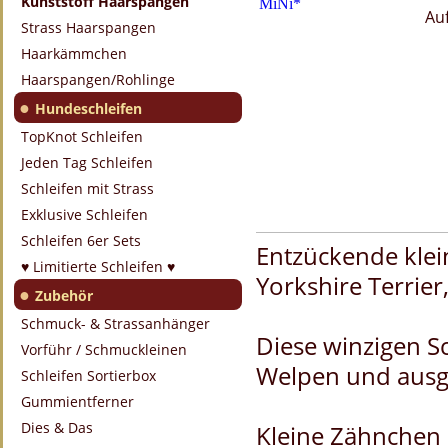
Kunststoff Haarspangen
Au
Strass Haarspangen
Haarkämmchen
Haarspangen/Rohlinge
●
Hundeschleifen
TopKnot Schleifen
Jeden Tag Schleifen
Schleifen mit Strass
Exklusive Schleifen
Schleifen 6er Sets
Entzückende klei
♥ Limitierte Schleifen ♥
Yorkshire Terrier
●
Zubehör
Schmuck- & Strassanhänger
Diese winzigen Sc
Vorführ / Schmuckleinen
Welpen und ausg
Schleifen Sortierbox
Gummientferner
Dies & Das
Kleine Zähnchen 