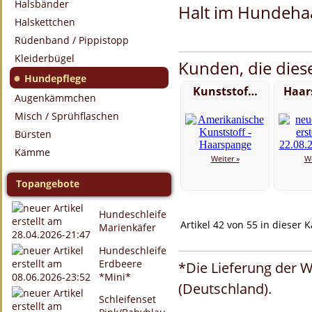
Halsbänder
Halt im Hundeha
Halskettchen
Rüdenband / Pippistopp
Kleiderbügel
Kunden, die diese
●
Hundepflege
Kunststof…
Haar
Augenkämmchen
Misch / Sprühflaschen
Bürsten
Kämme
Weiter »
We
Topangebote
Hundeschleife
Artikel 42 von 55 in dieser 
Marienkäfer
Hundeschleife
Erdbeere
*Die Lieferung der W
*Mini*
(Deutschland).
Schleifenset