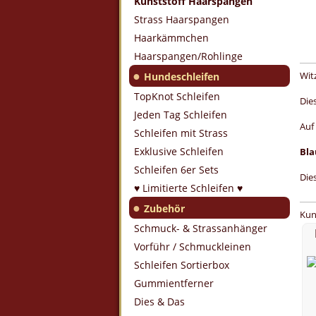
Kunststoff Haarspangen
Strass Haarspangen
Haarkämmchen
Haarspangen/Rohlinge
●
Wit
Hundeschleifen
TopKnot Schleifen
Die
Jeden Tag Schleifen
Auf
Schleifen mit Strass
Exklusive Schleifen
Bla
Schleifen 6er Sets
Die
♥ Limitierte Schleifen ♥
●
Zubehör
Kun
Schmuck- & Strassanhänger
Vorführ / Schmuckleinen
Schleifen Sortierbox
Gummientferner
Dies & Das