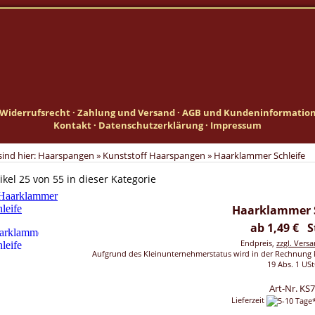
Widerrufsrecht
·
Zahlung und Versand
·
AGB und Kundeninformatio
Kontakt
·
Datenschutzerklärung
·
Impressum
sind hier:
Haarspangen
»
Kunststoff Haarspangen
»
Haarklammer Schleife
ikel 25 von 55 in dieser Kategorie
Haarklammer S
ab 1,49 € S
Endpreis,
zzgl. Vers
Aufgrund des Kleinunternehmerstatus wird in der Rechnung 
19 Abs. 1 USt
Art-Nr. KS
Lieferzeit