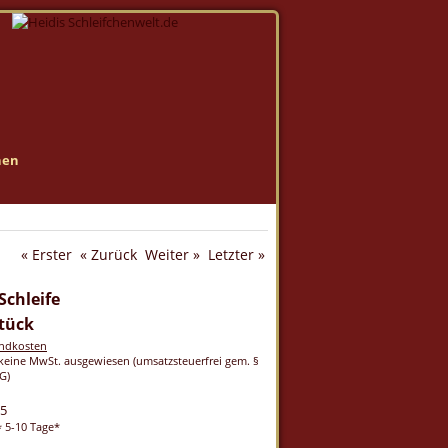
nen
« Erster
« Zurück
Weiter »
Letzter »
chleife
tück
andkosten
keine MwSt. ausgewiesen (umsatzsteuerfrei gem. §
G)
75
5-10 Tage*