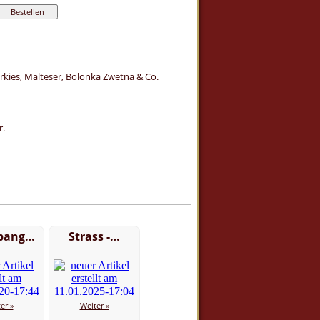
orkies, Malteser, Bolonka Zwetna & Co.
r.
pang…
Strass -…
er »
Weiter »