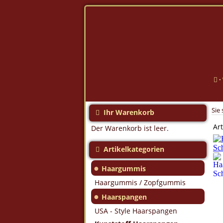
·
Sie 
Ihr Warenkorb
Art
Der Warenkorb ist leer.
Artikelkategorien
●
Haargummis
Haargummis / Zopfgummis
●
Haarspangen
USA - Style Haarspangen