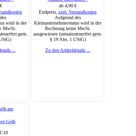
€
ab 4,90 €
rsandkosten
Endpreis,
zzgl. Versandkosten
des
Aufgrund des
us wird in der
Kleinunternehmerstatus wird in der
e MwSt.
Rechnung keine MwSt.
teuerfrei gem.
ausgewiesen (umsatzsteuerfrei gem.
 UStG)
§ 19 Abs. 1 UStG)
tails ...
Zu den Artikeldetails ...
en Gelb
LC10