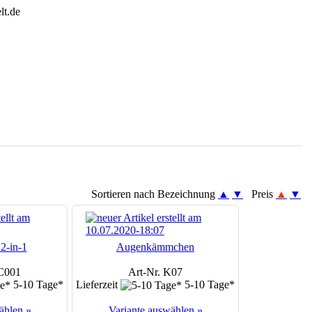
Sortieren nach Bezeichnung
▲
▼
Preis
▲
▼
2-in-1
Augenkämmchen
C001
Art-Nr. K07
5-10 Tage*
Lieferzeit
5-10 Tage*
ählen »
Variante auswählen »