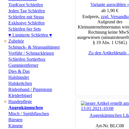
Variante auswählen 
TopKnot Schleifen
ab 1,90 €
Jeden Tag Schleifen
Endpreis,
zzgl. Versandk
Schleifen mit Strass
Aufgrund des
Exklusive Schleifen
Kleinunternehmerstatus wird
Schleifen 6er Sets
Rechnung keine MwS
♥ Limitierte Schleifen ♥
ausgewiesen (umsatzsteuerfr
●
Zubehör
§ 19 Abs. 1 UStG)
Schmuck- & Strassanhänger
Zu den Artikeldetails .
Vorführ / Schmuckleinen
Schleifen Sortierbox
Gummientferner
Dies & Das
Halsbänder
Halskettchen
Rüdenband / Pippistopp
Kleiderbügel
●
Hundepflege
Augenkämmchen
Misch / Sprühflaschen
Augenkämmchen Lil
Bürsten
Kämme
Art-Nr. BLC08