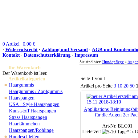
0 Artikel | 0.00 €
·
Widerrufsrecht
·
Zahlung und Versand
·
AGB und Kundeninfo
Kontakt
·
Datenschutzerklärung
·
Impressum
Sie sind hier:
Hundepflege
»
Auge
Ihr Warenkorb
Der Warenkorb ist leer.
Seite 1 von 1
Artikelkategorien
●
Haargummis
Artikel pro Seite
3
10
20
50
Haargummis / Zopfgummis
●
Haarspangen
USA - Style Haarspangen
Applikations-Reinigungsbü
Kunststoff Haarspangen
für die Augen 2er Pac
Strass Haarspangen
Haarkämmchen
Art-Nr. BLC01
Haarspangen/Rohlinge
Lieferzeit
5-1
●
Hundeschleifen