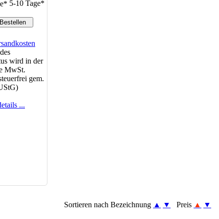
5-10 Tage*
rsandkosten
des
us wird in der
e MwSt.
teuerfrei gem.
 UStG)
tails ...
Sortieren nach Bezeichnung
▲
▼
Preis
▲
▼