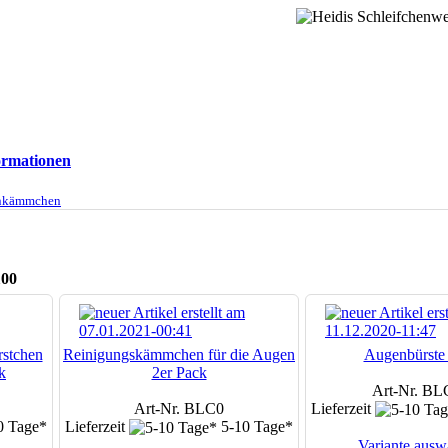
rmationen
nkämmchen
100
rstchen
Reinigungskämmchen für die Augen
Augenbürste 
k
2er Pack
Art-Nr. BL
Art-Nr. BLC0
Lieferzeit
0 Tage*
Lieferzeit
5-10 Tage*
Variante ausw