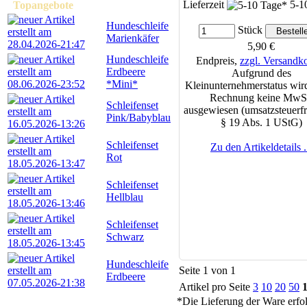
Lieferzeit
5-1
Topangebote
Hundeschleife
Stück
Marienkäfer
5,90 €
Hundeschleife
Endpreis,
zzgl. Versandk
Erdbeere
Aufgrund des
*Mini*
Kleinunternehmerstatus wird
Rechnung keine MwS
Schleifenset
ausgewiesen (umsatzsteuerfr
Pink/Babyblau
§ 19 Abs. 1 UStG)
Schleifenset
Zu den Artikeldetails .
Rot
Schleifenset
Hellblau
Schleifenset
Schwarz
Hundeschleife
Seite 1 von 1
Erdbeere
Artikel pro Seite
3
10
20
50
*Die Lieferung der Ware erfo