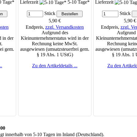
0 Tage*
Lieferzeit
5-10 Tage*
Lieferzeit
Stück
Stück
5,90 €
5,90 €
osten
Endpreis,
zzgl. Versandkosten
Endpreis,
zzgl. Ve
Aufgrund des
Aufgrund 
 in der
Kleinunternehmerstatus wird in der
Kleinunternehmerstat
t.
Rechnung keine MwSt.
Rechnung kein
ei gem.
ausgewiesen (umsatzsteuerfrei gem.
ausgewiesen (umsatzs
§ 19 Abs. 1 UStG)
§ 19 Abs. 1
..
Zu den Artikeldetails ...
Zu den Artikelde
100
lgt innerhalb von 5-10 Tagen im Inland (Deutschland).