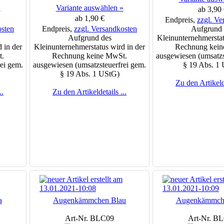
»
Variante auswählen »
ab 3,90 
ab 1,90 €
Endpreis,
zzgl. Ve
osten
Endpreis,
zzgl. Versandkosten
Aufgrund 
Aufgrund des
Kleinunternehmerstat
 in der
Kleinunternehmerstatus wird in der
Rechnung kein
t.
Rechnung keine MwSt.
ausgewiesen (umsatzs
ei gem.
ausgewiesen (umsatzsteuerfrei gem.
§ 19 Abs. 1
§ 19 Abs. 1 UStG)
Zu den Artikelde
..
Zu den Artikeldetails ...
a
Augenkämmchen Blau
Augenkämmch
Art-Nr. BLC09
Art-Nr. B