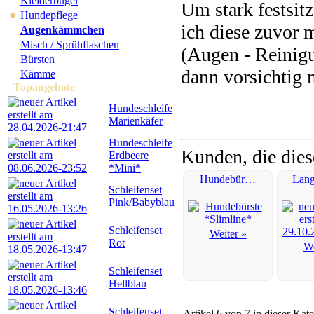
Kleiderbügel
Um stark festsit
●
Hundepflege
ich diese zuvor 
Augenkämmchen
Misch / Sprühflaschen
(Augen - Reinig
Bürsten
dann vorsichti
Kämme
Topangebote
Hundeschleife
Marienkäfer
Hundeschleife
Kunden, die dies
Erdbeere
*Mini*
Hundebür…
Lan
Schleifenset
Pink/Babyblau
Schleifenset
Weiter »
Rot
We
Schleifenset
Hellblau
Schleifenset
Artikel 6 von 7 in dieser Kat