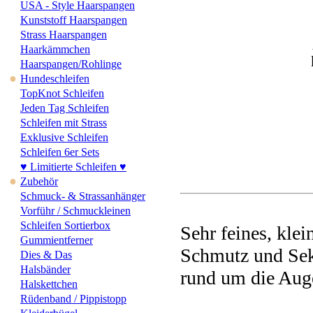
USA - Style Haarspangen
Kunststoff Haarspangen
Strass Haarspangen
Haarkämmchen
Haarspangen/Rohlinge
●
Hundeschleifen
TopKnot Schleifen
Jeden Tag Schleifen
Schleifen mit Strass
Exklusive Schleifen
Schleifen 6er Sets
♥ Limitierte Schleifen ♥
●
Zubehör
Schmuck- & Strassanhänger
Vorführ / Schmuckleinen
Schleifen Sortierbox
Sehr feines, kl
Gummientferner
Schmutz und Sek
Dies & Das
Halsbänder
rund um die Aug
Halskettchen
Rüdenband / Pippistopp