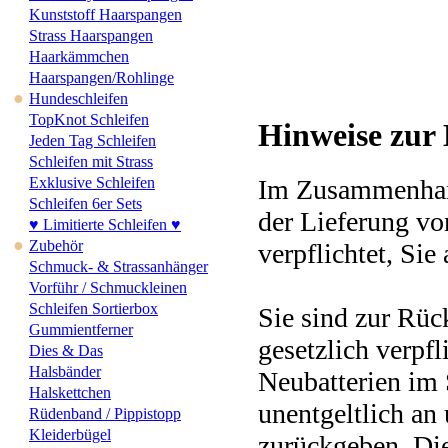
Kunststoff Haarspangen
Strass Haarspangen
Haarkämmchen
Haarspangen/Rohlinge
●
Hundeschleifen
TopKnot Schleifen
Hinweise zur 
Jeden Tag Schleifen
Schleifen mit Strass
Im Zusammenhang
Exklusive Schleifen
Schleifen 6er Sets
der Lieferung von
♥ Limitierte Schleifen ♥
●
Zubehör
verpflichtet, Sie
Schmuck- & Strassanhänger
Vorführ / Schmuckleinen
Schleifen Sortierbox
Sie sind zur Rüc
Gummientferner
gesetzlich verpfl
Dies & Das
Halsbänder
Neubatterien im 
Halskettchen
unentgeltlich an
Rüdenband / Pippistopp
Kleiderbügel
zurückgeben. Die