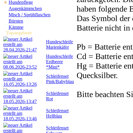
●
Hundepflege
haben folgende 
Augenkämmchen
Misch / Sprühflaschen
Das Symbol der d
Bürsten
Batterie nicht i
Kämme
Topangebote
Hundeschleife
Pb = Batterie en
Marienkäfer
Cd = Batterie e
Hundeschleife
Erdbeere
Hg = Batterie en
*Mini*
Quecksilber.
Schleifenset
Pink/Babyblau
Bitte beachten S
Schleifenset
Rot
Schleifenset
Hellblau
Schleifenset