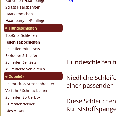
Kunststoff Haarspangen
Strass Haarspangen
Haarkämmchen
Haarspangen/Rohlinge
●
Hundeschleifen
TopKnot Schleifen
Jeden Tag Schleifen
Schleifen mit Strass
Exklusive Schleifen
Hundeschleifen fü
Schleifen 6er Sets
♥ Limitierte Schleifen ♥
●
Niedliche Schlei
Zubehör
einer passenden S
Schmuck- & Strassanhänger
Vorführ / Schmuckleinen
Schleifen Sortierbox
Diese Schleifchen
Gummientferner
Kunststoffspange 
Dies & Das