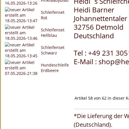
Heidi´s Schleifc
Pink/Babyblau
Heidi Barner
Schleifenset
Johannettentaler 
Rot
32756 Detmold
Schleifenset
Deutschland
Hellblau
Schleifenset
Tel : +49 231 30
Schwarz
E-Mail : shop@he
Hundeschleife
Erdbeere
Artikel 58 von 62 in dieser 
*Die Lieferung der W
(Deutschland).