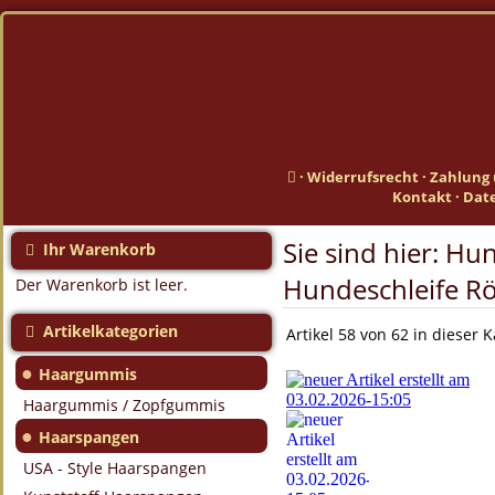
·
Widerrufsrecht
·
Zahlung 
Kontakt
·
Dat
Sie sind hier:
Hun
Ihr Warenkorb
Hundeschleife R
Der Warenkorb ist leer.
Artikelkategorien
Artikel 58 von 62 in dieser 
●
Haargummis
Haargummis / Zopfgummis
●
Haarspangen
USA - Style Haarspangen