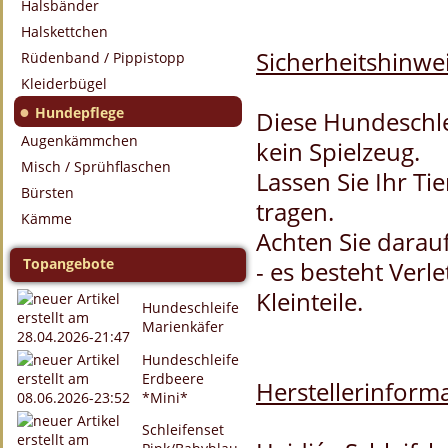
Halsbänder
Halskettchen
Sicherheitshinwei
Rüdenband / Pippistopp
Kleiderbügel
●
Hundepflege
Diese Hundeschle
Augenkämmchen
kein Spielzeug.
Misch / Sprühflaschen
Lassen Sie Ihr Ti
Bürsten
tragen.
Kämme
Achten Sie darauf
Topangebote
- es besteht Verl
Kleinteile.
Hundeschleife
Marienkäfer
Hundeschleife
Erdbeere
Herstellerinforma
*Mini*
Schleifenset