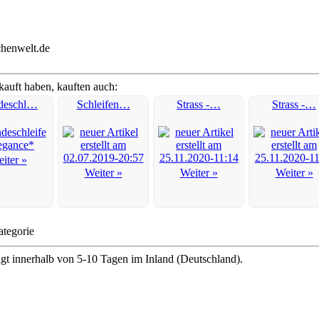
chenwelt.de
kauft haben, kauften auch:
deschl…
Schleifen…
Strass -…
Strass -…
iter »
Weiter »
Weiter »
Weiter »
ategorie
lgt innerhalb von 5-10 Tagen im Inland (Deutschland).