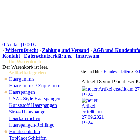
0 Artikel | 0.00 €
·
Widerrufsrecht
·
Zahlung und Versand
·
AGB und Kundeninfo
Kontakt
·
Datenschutzerklärung
·
Impressum
Ihr Warenkorb
Der Warenkorb ist leer.
Sie sind hier:
Hundeschleifen
»
Exk
Artikelkategorien
●
Haargummis
Artikel 18 von 19 in dieser K
Haargummis / Zopfgummis
●
Haarspangen
USA - Style Haarspangen
Kunststoff Haarspangen
Strass Haarspangen
Haarkämmchen
Haarspangen/Rohlinge
●
Hundeschleifen
TopKnot Schleifen