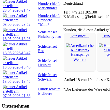
Deutschland
Hundeschleife
Marienkäfer
Tel : +49 231 305100
Hundeschleife
E-Mail : shop@heidis-schleif
Erdbeere
*Mini*
Kunden, die diesen Artikel ge
Schleifenset
Kunststof…
Hun
Pink/Babyblau
Schleifenset
Rot
We
Weiter »
Schleifenset
Hellblau
Schleifenset
Schwarz
Artikel 18 von 19 in dieser K
Hundeschleife
*Die Lieferung der Ware erfo
Erdbeere
Unternehmen