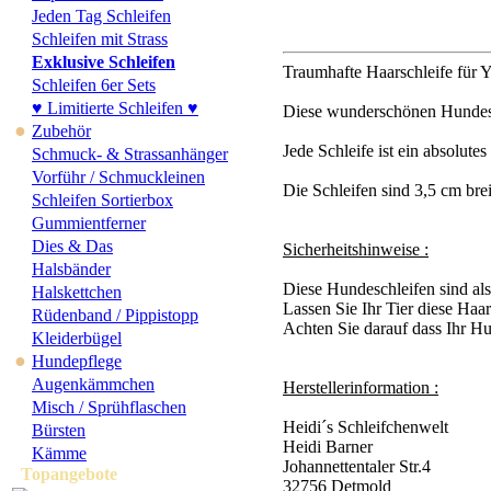
Jeden Tag Schleifen
Schleifen mit Strass
Exklusive Schleifen
Traumhafte Haarschleife für Y
Schleifen 6er Sets
♥ Limitierte Schleifen ♥
Diese wunderschönen Hundesch
●
Zubehör
Jede Schleife ist ein absolute
Schmuck- & Strassanhänger
Vorführ / Schmuckleinen
Die Schleifen sind 3,5 cm brei
Schleifen Sortierbox
Gummientferner
Dies & Das
Sicherheitshinweise :
Halsbänder
Diese Hundeschleifen sind al
Halskettchen
Lassen Sie Ihr Tier diese Haar
Rüdenband / Pippistopp
Achten Sie darauf dass Ihr Hun
Kleiderbügel
●
Hundepflege
Augenkämmchen
Herstellerinformation :
Misch / Sprühflaschen
Heidi´s Schleifchenwelt
Bürsten
Heidi Barner
Kämme
Johannettentaler Str.4
Topangebote
32756 Detmold