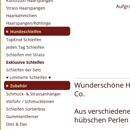
Kunststoff Haarspangen
Aufgr
Strass Haarspangen
Haarkämmchen
Haarspangen/Rohlinge
●
Hundeschleifen
TopKnot Schleifen
Jeden Tag Schleifen
Schleifen mit Strass
Exklusive Schleifen
Schleifen 6er Sets
♥ Limitierte Schleifen ♥
Wunderschöne Hun
●
Zubehör
Co.
Schmuck- & Strassanhänger
Vorführ / Schmuckleinen
Schleifen Sortierbox
Aus verschiedene
Gummientferner
hübschen Perlen v
Dies & Das