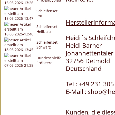
Pink/Babyblau
Schleifenset
Rot
Herstellerinforma
Schleifenset
Hellblau
Heidi´s Schleifc
Schleifenset
Heidi Barner
Schwarz
Johannettentaler 
Hundeschleife
32756 Detmold
Erdbeere
Deutschland
Tel : +49 231 30
E-Mail : shop@he
Kunden, die diese