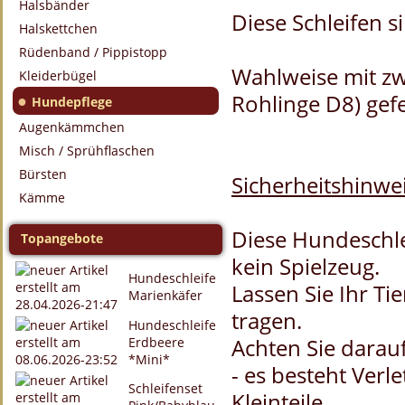
Halsbänder
Diese Schleifen s
Halskettchen
Rüdenband / Pippistopp
Wahlweise mit zw
Kleiderbügel
Rohlinge D8) gefe
●
Hundepflege
Augenkämmchen
Misch / Sprühflaschen
Bürsten
Sicherheitshinwei
Kämme
Diese Hundeschle
Topangebote
kein Spielzeug.
Hundeschleife
Lassen Sie Ihr Ti
Marienkäfer
tragen.
Hundeschleife
Achten Sie darauf
Erdbeere
*Mini*
- es besteht Verl
Schleifenset
Kleinteile.