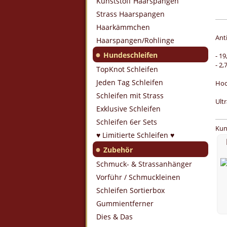
Kunststoff Haarspangen
Strass Haarspangen
Haarkämmchen
Ant
Haarspangen/Rohlinge
●
Hundeschleifen
- 19
- 2
TopKnot Schleifen
Jeden Tag Schleifen
Hoc
Schleifen mit Strass
Ult
Exklusive Schleifen
Schleifen 6er Sets
Kun
♥ Limitierte Schleifen ♥
●
Zubehör
Schmuck- & Strassanhänger
Vorführ / Schmuckleinen
Schleifen Sortierbox
Gummientferner
Dies & Das