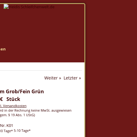
nen
Weiter »
Letzter »
mm Grob/Fein Grün
 € Stück
gl. Versandkosten
rd in der Rechnung keine MwSt. ausgewiesen
gem. § 19 Abs. 1 UStG)
-Nr. K01
5-10 Tage*