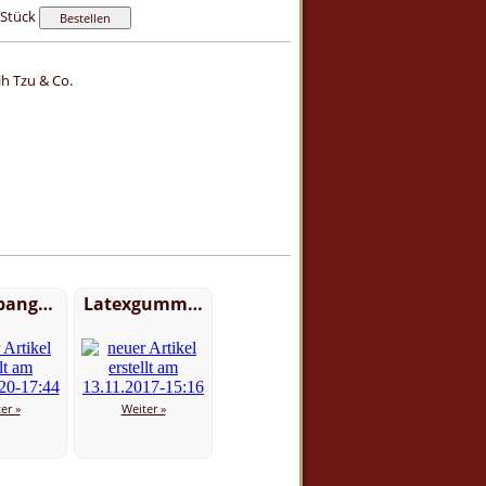
Stück
ih Tzu & Co.
pang…
Latexgumm…
er »
Weiter »