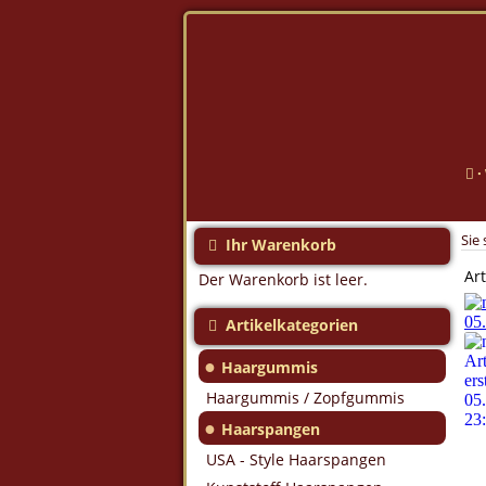
·
Sie 
Ihr Warenkorb
Art
Der Warenkorb ist leer.
Artikelkategorien
●
Haargummis
Haargummis / Zopfgummis
●
Haarspangen
USA - Style Haarspangen