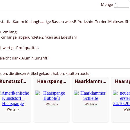
Menge
istatik - Kamm für langhaarige Rassen wie z.B. Yorkshire Terrier, Malteser, Sh
,0 cm lang
,7 cm
lange, abgerundete Zinken aus Edelstahl
hwertige Profiqualität.
raleicht dank Aluminiumgriff.
den, die diesen Artikel gekauft haben, kauften auch:
Kunststof…
Haarspang…
Haarklamm…
Haars
Weiter »
Weiter »
Weiter »
Weit