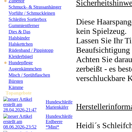
●
Zubehör
Sicherheitshinwe
Schmuck- & Strassanhänger
Vorführ / Schmuckleinen
Schleifen Sortierbox
Diese Haarspange
Gummientferner
kein Spielzeug.
Dies & Das
Halsbänder
Lassen Sie Ihr T
Halskettchen
Beaufsichtigung 
Rüdenband / Pippistopp
Kleiderbügel
Achten Sie darau
●
Hundepflege
zerbeißt - es bes
Augenkämmchen
Misch / Sprühflaschen
verschluckbare K
Bürsten
Kämme
Topangebote
Hundeschleife
Herstellerinforma
Marienkäfer
Hundeschleife
Erdbeere
Heidi´s Schleifc
*Mini*