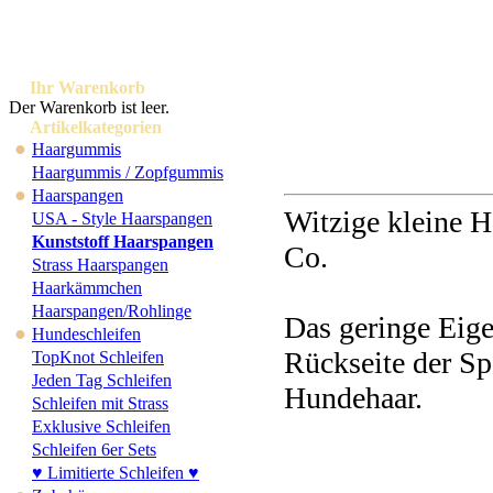
Ihr Warenkorb
Der Warenkorb ist leer.
Artikelkategorien
●
Haargummis
Haargummis / Zopfgummis
●
Haarspangen
Witzige kleine H
USA - Style Haarspangen
Kunststoff Haarspangen
Co.
Strass Haarspangen
Haarkämmchen
Haarspangen/Rohlinge
Das geringe Eige
●
Hundeschleifen
Rückseite der Sp
TopKnot Schleifen
Jeden Tag Schleifen
Hundehaar.
Schleifen mit Strass
Exklusive Schleifen
Schleifen 6er Sets
♥ Limitierte Schleifen ♥