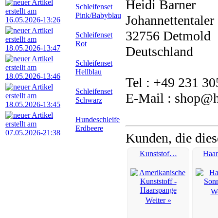
Heidi Barner
Schleifenset
Pink/Babyblau
Johannettentaler 
32756 Detmold
Schleifenset
Rot
Deutschland
Schleifenset
Hellblau
Tel : +49 231 3
Schleifenset
E-Mail : shop@he
Schwarz
Hundeschleife
Erdbeere
Kunden, die dies
Kunststof…
Haa
We
Weiter »