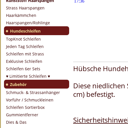
Kunststoff Haarspangen
Strass Haarspangen
Haarkämmchen
Haarspangen/Rohlinge
●
Hundeschleifen
TopKnot Schleifen
Jeden Tag Schleifen
Schleifen mit Strass
Exklusive Schleifen
Hübsche Hundehaa
Schleifen 6er Sets
♥ Limitierte Schleifen ♥
●
Diese niedlichen 
Zubehör
cm) befestigt.
Schmuck- & Strassanhänger
Vorführ / Schmuckleinen
Schleifen Sortierbox
Gummientferner
Sicherheitshinwei
Dies & Das