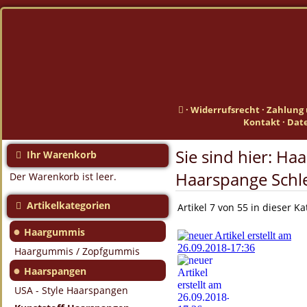
·
Widerrufsrecht
·
Zahlung 
Kontakt
·
Dat
Sie sind hier:
Haa
Ihr Warenkorb
Haarspange Schl
Der Warenkorb ist leer.
Artikelkategorien
Artikel 7 von 55 in dieser Ka
●
Haargummis
Haargummis / Zopfgummis
●
Haarspangen
USA - Style Haarspangen