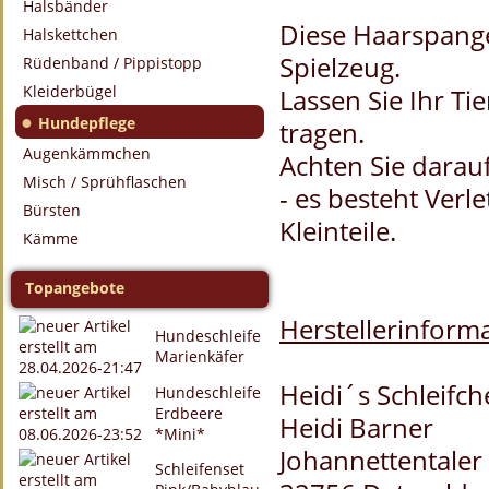
Halsbänder
Diese Haarspange
Halskettchen
Spielzeug.
Rüdenband / Pippistopp
Kleiderbügel
Lassen Sie Ihr T
●
Hundepflege
tragen.
Augenkämmchen
Achten Sie darau
Misch / Sprühflaschen
- es besteht Verl
Bürsten
Kleinteile.
Kämme
Topangebote
Herstellerinforma
Hundeschleife
Marienkäfer
Heidi´s Schleifc
Hundeschleife
Erdbeere
Heidi Barner
*Mini*
Johannettentaler 
Schleifenset