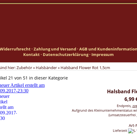
Widerrufsrecht
·
Zahlung und Versand
·
AGB und Kundeninformatio
Kontakt
·
Datenschutzerklärung
·
Impressum
sind hier:
Zubehör
»
Halsbänder
»
Halsband Flower Rot 1,5cm
ikel 21 von 51 in dieser Kategorie
Halsband Fl
6,99
Endpreis,
zz
Aufgrund des Kleinunternehmerstatus wi
(umsatzsteuerfrei 
Art-
Lieferzeit