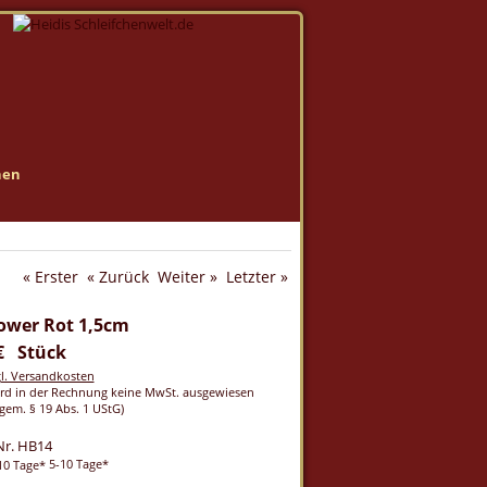
nen
« Erster
« Zurück
Weiter »
Letzter »
ower Rot 1,5cm
 € Stück
gl. Versandkosten
rd in der Rechnung keine MwSt. ausgewiesen
gem. § 19 Abs. 1 UStG)
Nr. HB14
5-10 Tage*