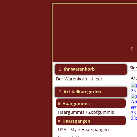
·
Sie 
Ihr Warenkorb
Art
Der Warenkorb ist leer.
Artikelkategorien
●
Haargummis
Haargummis / Zopfgummis
●
Haarspangen
USA - Style Haarspangen