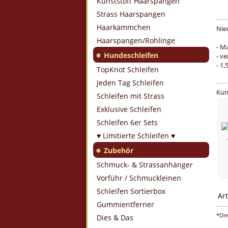
Kunststoff Haarspangen
Strass Haarspangen
Haarkämmchen
Nie
Haarspangen/Rohlinge
- Ma
●
Hundeschleifen
- v
- 1,
TopKnot Schleifen
Jeden Tag Schleifen
Kun
Schleifen mit Strass
Exklusive Schleifen
Schleifen 6er Sets
♥ Limitierte Schleifen ♥
●
Zubehör
Schmuck- & Strassanhänger
Vorführ / Schmuckleinen
Schleifen Sortierbox
Art
Gummientferner
*Die
Dies & Das