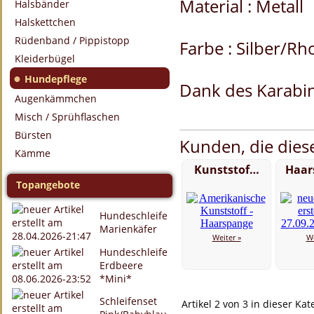
Material : Metall
Halsbänder
Halskettchen
Rüdenband / Pippistopp
Farbe : Silber/Rh
Kleiderbügel
●
Hundepflege
Dank des Karabine
Augenkämmchen
Misch / Sprühflaschen
Bürsten
Kunden, die diese
Kämme
Kunststof…
Haar
Topangebote
Hundeschleife
Marienkäfer
Weiter »
We
Hundeschleife
Erdbeere
*Mini*
Schleifenset
Artikel 2 von 3 in dieser Kat