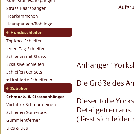
Kunststoff Haarspangen
Aufgru
Strass Haarspangen
Haarkämmchen
Haarspangen/Rohlinge
●
Hundeschleifen
TopKnot Schleifen
Jeden Tag Schleifen
Schleifen mit Strass
Anhänger "Yorkshi
Exklusive Schleifen
Schleifen 6er Sets
♥ Limitierte Schleifen ♥
Die Größe des An
●
Zubehör
Schmuck- & Strassanhänger
Dieser tolle York
Vorführ / Schmuckleinen
Detailgetreu aus.
Schleifen Sortierbox
( lässt sich leide
Gummientferner
Dies & Das