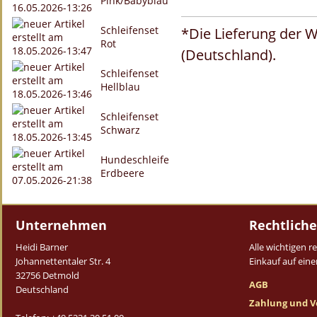
Pink/Babyblau
Schleifenset
*Die Lieferung der W
Rot
(Deutschland).
Schleifenset
Hellblau
Schleifenset
Schwarz
Hundeschleife
Erdbeere
Unternehmen
Rechtliche
Heidi Barner
Alle wichtigen 
Johannettentaler Str. 4
Einkauf auf einen
32756 Detmold
AGB
Deutschland
Zahlung und V