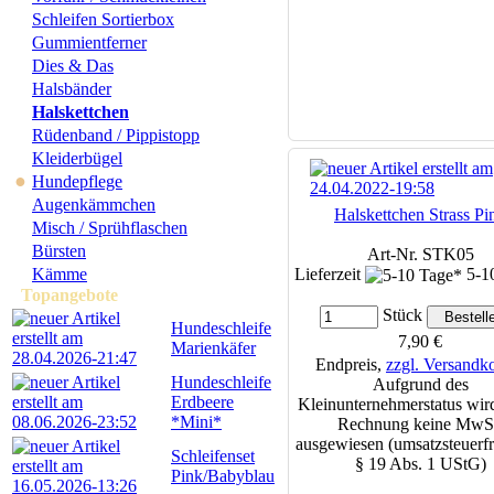
Schleifen Sortierbox
Gummientferner
Dies & Das
Halsbänder
Halskettchen
Rüdenband / Pippistopp
Kleiderbügel
●
Hundepflege
Augenkämmchen
Halskettchen Strass Pi
Misch / Sprühflaschen
Bürsten
Art-Nr. STK05
Kämme
Lieferzeit
5-1
Topangebote
Stück
Hundeschleife
7,90 €
Marienkäfer
Endpreis,
zzgl. Versandk
Hundeschleife
Aufgrund des
Erdbeere
Kleinunternehmerstatus wird
*Mini*
Rechnung keine MwS
ausgewiesen (umsatzsteuerfr
Schleifenset
§ 19 Abs. 1 UStG)
Pink/Babyblau