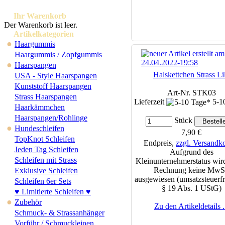
Ihr Warenkorb
Der Warenkorb ist leer.
Artikelkategorien
●
Haargummis
Haargummis / Zopfgummis
●
Haarspangen
Halskettchen Strass Li
USA - Style Haarspangen
Kunststoff Haarspangen
Art-Nr. STK03
Strass Haarspangen
Lieferzeit
5-1
Haarkämmchen
Haarspangen/Rohlinge
Stück
●
Hundeschleifen
7,90 €
TopKnot Schleifen
Endpreis,
zzgl. Versandk
Jeden Tag Schleifen
Aufgrund des
Schleifen mit Strass
Kleinunternehmerstatus wird
Rechnung keine MwS
Exklusive Schleifen
ausgewiesen (umsatzsteuerfr
Schleifen 6er Sets
§ 19 Abs. 1 UStG)
♥ Limitierte Schleifen ♥
●
Zubehör
Zu den Artikeldetails .
Schmuck- & Strassanhänger
Vorführ / Schmuckleinen