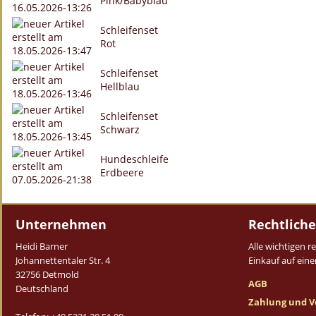
Pink/Babyblau
Schleifenset
Rot
Schleifenset
Hellblau
Schleifenset
Schwarz
Hundeschleife
Erdbeere
Unternehmen
Rechtliche
Heidi Barner
Alle wichtigen 
Johannettentaler Str. 4
Einkauf auf einen
32756 Detmold
AGB
Deutschland
Zahlung und V