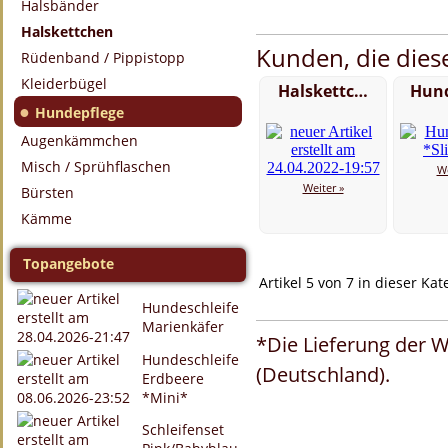
Halsbänder
Halskettchen
Kunden, die diese
Rüdenband / Pippistopp
Kleiderbügel
Halskettc…
Hun
●
Hundepflege
Augenkämmchen
Misch / Sprühflaschen
We
Weiter »
Bürsten
Kämme
Topangebote
Artikel 5 von 7 in dieser Kat
Hundeschleife
Marienkäfer
*Die Lieferung der W
Hundeschleife
(Deutschland).
Erdbeere
*Mini*
Schleifenset