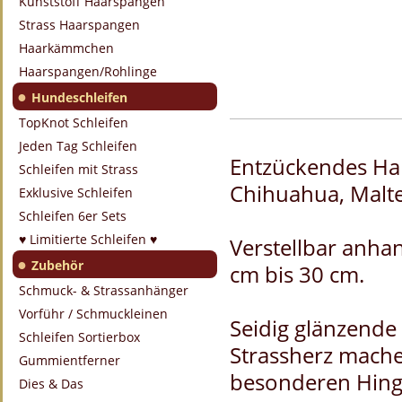
Kunststoff Haarspangen
Strass Haarspangen
Haarkämmchen
Haarspangen/Rohlinge
●
Hundeschleifen
TopKnot Schleifen
Jeden Tag Schleifen
Entzückendes Hal
Schleifen mit Strass
Chihuahua, Malte
Exklusive Schleifen
Schleifen 6er Sets
♥ Limitierte Schleifen ♥
Verstellbar anha
●
Zubehör
cm bis 30 cm.
Schmuck- & Strassanhänger
Vorführ / Schmuckleinen
Seidig glänzende 
Schleifen Sortierbox
Strassherz mach
Gummientferner
besonderen Hing
Dies & Das