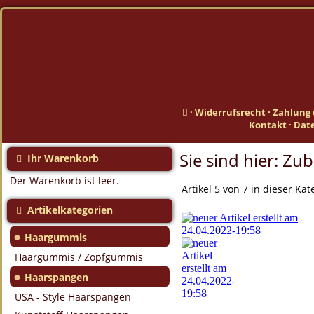
·
Widerrufsrecht
·
Zahlung 
Kontakt
·
Dat
Sie sind hier:
Zub
Ihr Warenkorb
Der Warenkorb ist leer.
Artikel 5 von 7 in dieser Kat
Artikelkategorien
●
Haargummis
Haargummis / Zopfgummis
●
Haarspangen
USA - Style Haarspangen