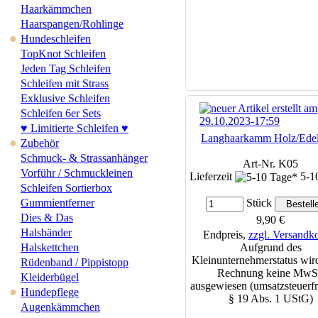
Haarkämmchen
Haarspangen/Rohlinge
●
Hundeschleifen
TopKnot Schleifen
Jeden Tag Schleifen
Schleifen mit Strass
Exklusive Schleifen
Schleifen 6er Sets
♥ Limitierte Schleifen ♥
Langhaarkamm Holz/Edel
●
Zubehör
Schmuck- & Strassanhänger
Art-Nr. K05
Vorführ / Schmuckleinen
Lieferzeit
5-1
Schleifen Sortierbox
Gummientferner
Stück
Dies & Das
9,90 €
Halsbänder
Endpreis,
zzgl. Versandk
Halskettchen
Aufgrund des
Kleinunternehmerstatus wird
Rüdenband / Pippistopp
Rechnung keine MwS
Kleiderbügel
ausgewiesen (umsatzsteuerfr
●
Hundepflege
§ 19 Abs. 1 UStG)
Augenkämmchen