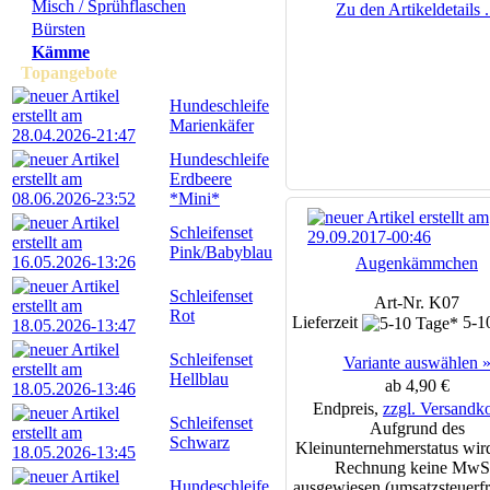
Misch / Sprühflaschen
Zu den Artikeldetails .
Bürsten
Kämme
Topangebote
Hundeschleife
Marienkäfer
Hundeschleife
Erdbeere
*Mini*
Schleifenset
Pink/Babyblau
Augenkämmchen
Schleifenset
Art-Nr. K07
Rot
Lieferzeit
5-1
Schleifenset
Variante auswählen 
Hellblau
ab 4,90 €
Endpreis,
zzgl. Versandk
Schleifenset
Aufgrund des
Schwarz
Kleinunternehmerstatus wird
Rechnung keine MwS
Hundeschleife
ausgewiesen (umsatzsteuerfr