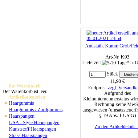
Antistatik Kamm Grob/Fei
Art-Nr. K03
Lieferzeit
5-1
Stück
11,90 €
Ihr Warenkorb
Endpreis,
zzgl. Versandk
Der Warenkorb ist leer.
Aufgrund des
Artikelkategorien
Kleinunternehmerstatus wird
●
Haargummis
Rechnung keine MwS
Haargummis / Zopfgummis
ausgewiesen (umsatzsteuerfr
●
§ 19 Abs. 1 UStG)
Haarspangen
USA - Style Haarspangen
Zu den Artikeldetails .
Kunststoff Haarspangen
Strass Haarspangen