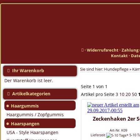
·
Widerrufsrecht
·
Zahlung 
Kontakt
·
Dat
Sie sind hier:
Hundepflege
»
Kä
Ihr Warenkorb
Der Warenkorb ist leer.
Seite 1 von 1
Artikelkategorien
Artikel pro Seite
3
10
20
50
●
Haargummis
Haargummis / Zopfgummis
Zeckenhaken 2er S
●
Haarspangen
Art-Nr. K09
USA - Style Haarspangen
Lieferzeit
5-10 T