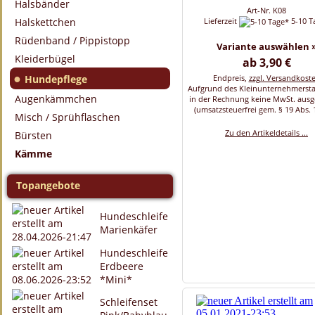
Halsbänder
Art-Nr. K08
Halskettchen
Lieferzeit
5-10 T
Rüdenband / Pippistopp
Variante auswählen 
Kleiderbügel
ab 3,90 €
●
Hundepflege
Endpreis,
zzgl. Versandkost
Aufgrund des Kleinunternehmersta
Augenkämmchen
in der Rechnung keine MwSt. aus
(umsatzsteuerfrei gem. § 19 Abs. 
Misch / Sprühflaschen
Zu den Artikeldetails ...
Bürsten
Kämme
Topangebote
Hundeschleife
Marienkäfer
Hundeschleife
Erdbeere
*Mini*
Schleifenset