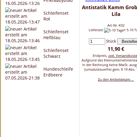
Pink/Babyblau
Antistatik Kamm Grob
Schleifenset
Lila
Rot
Art-Nr. K02
Lieferzeit
5-10 T
Schleifenset
Hellblau
Stück
11,90 €
Schleifenset
Schwarz
Endpreis,
zzgl. Versandkost
Aufgrund des Kleinunternehmersta
in der Rechnung keine MwSt. aus
Hundeschleife
(umsatzsteuerfrei gem. § 19 Abs. 
Erdbeere
Zu den Artikeldetails ...