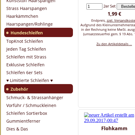
Kunststoff Haarspangen
2er Set
Strass Haarspangen
1,99 €
Haarkämmchen
Endpreis,
zzgl. Versandkost
Haarspangen/Rohlinge
Aufgrund des Kleinunternehmersta
in der Rechnung keine MwSt. aus
●
Hundeschleifen
(umsatzsteuerfrei gem. § 19 Abs. 
TopKnot Schleifen
Zu den Artikeldetails ...
Jeden Tag Schleifen
Schleifen mit Strass
Exklusive Schleifen
Schleifen 6er Sets
♥ Limitierte Schleifen ♥
●
Zubehör
Schmuck- & Strassanhänger
Vorführ / Schmuckleinen
Schleifen Sortierbox
Gummientferner
Flohkamm
Dies & Das