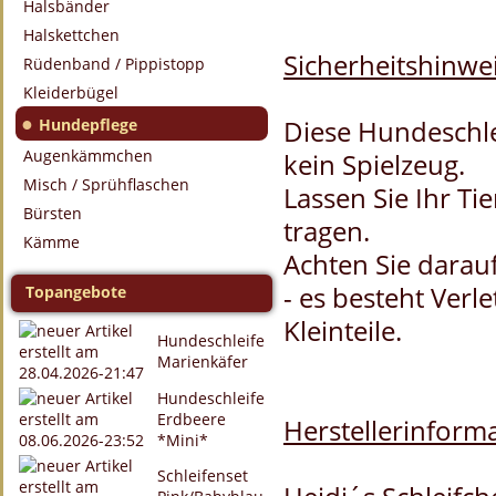
Halsbänder
Halskettchen
Sicherheitshinwei
Rüdenband / Pippistopp
Kleiderbügel
●
Diese Hundeschle
Hundepflege
Augenkämmchen
kein Spielzeug.
Misch / Sprühflaschen
Lassen Sie Ihr Ti
Bürsten
tragen.
Kämme
Achten Sie darauf
- es besteht Verl
Topangebote
Kleinteile.
Hundeschleife
Marienkäfer
Hundeschleife
Erdbeere
Herstellerinforma
*Mini*
Schleifenset