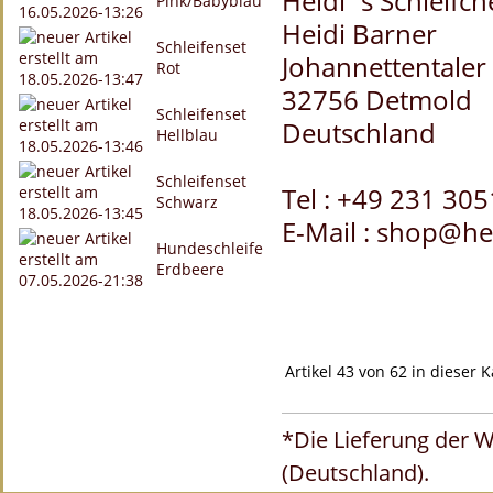
Heidi´s Schleifc
Pink/Babyblau
Heidi Barner
Schleifenset
Johannettentaler 
Rot
32756 Detmold
Schleifenset
Deutschland
Hellblau
Schleifenset
Tel : +49 231 30
Schwarz
E-Mail : shop@he
Hundeschleife
Erdbeere
Artikel 43 von 62 in dieser 
*Die Lieferung der W
(Deutschland).