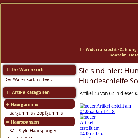
·
Widerrufsrecht
·
Zahlung 
Kontakt
·
Dat
Sie sind hier:
Hun
Ihr Warenkorb
Hundeschleife 
Der Warenkorb ist leer.
Artikelkategorien
Artikel 43 von 62 in dieser 
●
Haargummis
Haargummis / Zopfgummis
●
Haarspangen
USA - Style Haarspangen