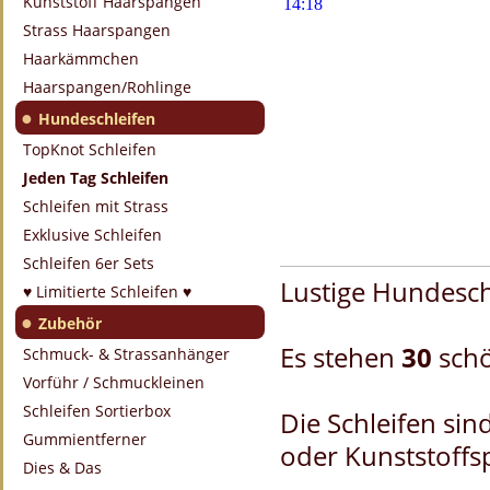
Kunststoff Haarspangen
Strass Haarspangen
Haarkämmchen
Haarspangen/Rohlinge
●
Hundeschleifen
TopKnot Schleifen
Jeden Tag Schleifen
Schleifen mit Strass
Exklusive Schleifen
Schleifen 6er Sets
Lustige Hundeschl
♥ Limitierte Schleifen ♥
●
Zubehör
Es stehen
30
sch
Schmuck- & Strassanhänger
Vorführ / Schmuckleinen
Schleifen Sortierbox
Die Schleifen sin
Gummientferner
oder Kunststoffsp
Dies & Das