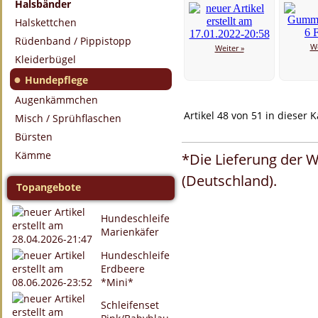
Halsbänder
Halskettchen
Rüdenband / Pippistopp
We
Weiter »
Kleiderbügel
●
Hundepflege
Augenkämmchen
Artikel 48 von 51 in dieser 
Misch / Sprühflaschen
Bürsten
Kämme
*Die Lieferung der W
(Deutschland).
Topangebote
Hundeschleife
Marienkäfer
Hundeschleife
Erdbeere
*Mini*
Schleifenset