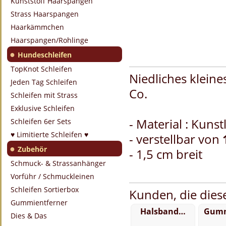
Kunststoff Haarspangen
Strass Haarspangen
Haarkämmchen
Haarspangen/Rohlinge
●
Hundeschleifen
TopKnot Schleifen
Niedliches klein
Jeden Tag Schleifen
Co.
Schleifen mit Strass
Exklusive Schleifen
- Material : Kunst
Schleifen 6er Sets
♥ Limitierte Schleifen ♥
- verstellbar von
●
Zubehör
- 1,5 cm breit
Schmuck- & Strassanhänger
Vorführ / Schmuckleinen
Schleifen Sortierbox
Kunden, die diese
Gummientferner
Halsband…
Gumm
Dies & Das