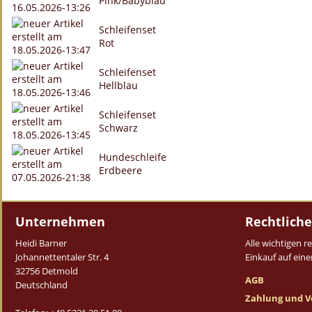
Pink/Babyblau
Schleifenset
Rot
Schleifenset
Hellblau
Schleifenset
Schwarz
Hundeschleife
Erdbeere
Unternehmen
Rechtliche
Heidi Barner
Alle wichtigen 
Johannettentaler Str. 4
Einkauf auf einen
32756 Detmold
AGB
Deutschland
Zahlung und V