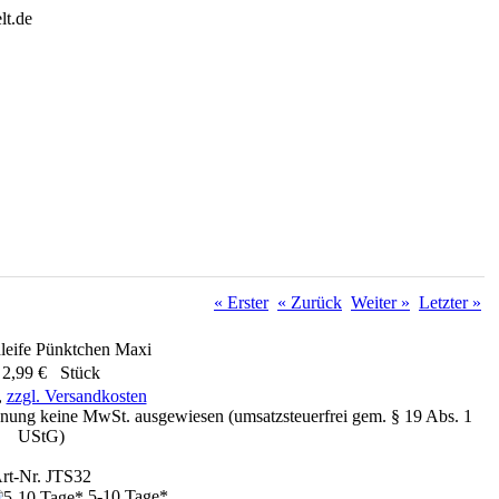
« Erster
« Zurück
Weiter »
Letzter »
leife Pünktchen Maxi
 2,99 € Stück
,
zzgl. Versandkosten
nung keine MwSt. ausgewiesen (umsatzsteuerfrei gem. § 19 Abs. 1
UStG)
rt-Nr. JTS32
5-10 Tage*