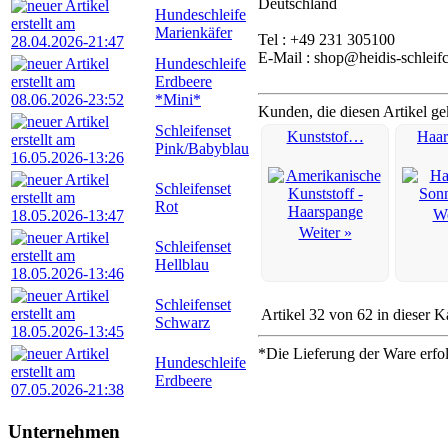
Deutschland
Hundeschleife
Marienkäfer
Tel : +49 231 305100
E-Mail : shop@heidis-schleif
Hundeschleife
Erdbeere
*Mini*
Kunden, die diesen Artikel ge
Schleifenset
Kunststof…
Haa
Pink/Babyblau
Schleifenset
Rot
We
Weiter »
Schleifenset
Hellblau
Schleifenset
Artikel 32 von 62 in dieser K
Schwarz
*Die Lieferung der Ware erfo
Hundeschleife
Erdbeere
Unternehmen