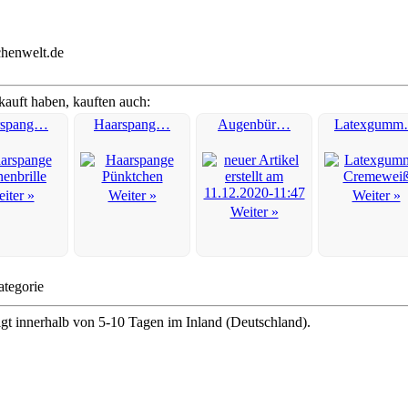
chenwelt.de
kauft haben, kauften auch:
rspang…
Haarspang…
Augenbür…
Latexgum
iter »
Weiter »
Weiter »
Weiter »
ategorie
lgt innerhalb von 5-10 Tagen im Inland (Deutschland).