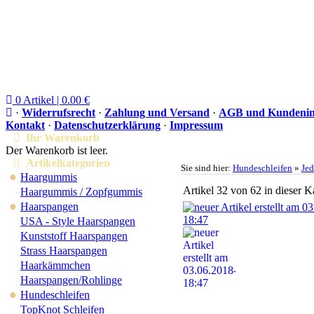
0 Artikel | 0.00 €
·
Widerrufsrecht
·
Zahlung und Versand
·
AGB und Kundenin
Kontakt
·
Datenschutzerklärung
·
Impressum
Ihr Warenkorb
Der Warenkorb ist leer.
Artikelkategorien
Sie sind hier:
Hundeschleifen
»
Jed
●
Haargummis
Artikel 32 von 62 in dieser K
Haargummis / Zopfgummis
●
Haarspangen
USA - Style Haarspangen
Kunststoff Haarspangen
Strass Haarspangen
Haarkämmchen
Haarspangen/Rohlinge
●
Hundeschleifen
TopKnot Schleifen