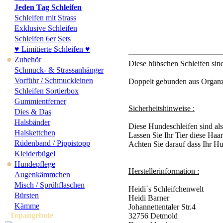
Jeden Tag Schleifen
Schleifen mit Strass
Exklusive Schleifen
Schleifen 6er Sets
♥ Limitierte Schleifen ♥
●
Zubehör
Diese hübschen Schleifen sind
Schmuck- & Strassanhänger
Vorführ / Schmuckleinen
Doppelt gebunden aus Organza
Schleifen Sortierbox
Gummientferner
Sicherheitshinweise :
Dies & Das
Halsbänder
Diese Hundeschleifen sind al
Halskettchen
Lassen Sie Ihr Tier diese Haar
Rüdenband / Pippistopp
Achten Sie darauf dass Ihr Hun
Kleiderbügel
●
Hundepflege
Herstellerinformation :
Augenkämmchen
Misch / Sprühflaschen
Heidi´s Schleifchenwelt
Bürsten
Heidi Barner
Kämme
Johannettentaler Str.4
Topangebote
32756 Detmold