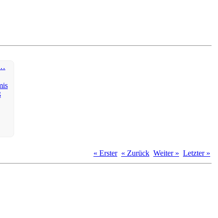
m…
« Erster
« Zurück
Weiter »
Letzter »