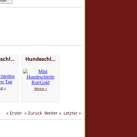
schl…
Hundeschl…
er »
Weiter »
« Erster
« Zurück
Weiter »
Letzter »