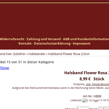
Widerrufsrecht
·
Zahlung und Versand
·
AGB und Kundeninformatio
Kontakt
·
Datenschutzerklärung
·
Impressum
sind hier:
Zubehör
»
Halsbänder
»
Halsband Flower Rosa 2,5cm
ikel 15 von 51 in dieser Kategorie
Halsband Flower Rosa
8,99 € Stück
Endpreis,
zzgl. Versandkost
Aufgrund des Kleinunternehmerstatus wird in der Rechnung keine MwSt. ausg
Art-Nr. HB08
Lieferzeit
5-10 T