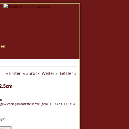
nen
« Erster
« Zurück
Weiter »
Letzter »
 2,5cm
en
ewiesen (umsatzsteuerfrei gem. § 19 Abs. 1 UStG)
age*