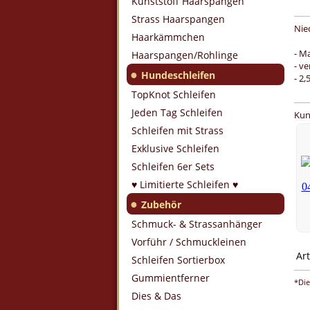
Kunststoff Haarspangen
Strass Haarspangen
Nie
Haarkämmchen
- Ma
Haarspangen/Rohlinge
- v
●
Hundeschleifen
- 2,
TopKnot Schleifen
Jeden Tag Schleifen
Kun
Schleifen mit Strass
Exklusive Schleifen
Schleifen 6er Sets
♥ Limitierte Schleifen ♥
●
Zubehör
Schmuck- & Strassanhänger
Vorführ / Schmuckleinen
Art
Schleifen Sortierbox
Gummientferner
*Die
Dies & Das