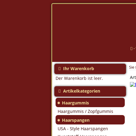
·
Sie 
Ihr Warenkorb
Art
Der Warenkorb ist leer.
Artikelkategorien
●
Haargummis
Haargummis / Zopfgummis
●
Haarspangen
USA - Style Haarspangen