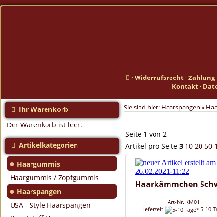
·
Widerrufsrecht
·
Zahlung 
Kontakt
·
Dat
Sie sind hier:
Haarspangen
»
Ha
Ihr Warenkorb
Der Warenkorb ist leer.
Seite 1 von 2
Artikelkategorien
Artikel pro Seite
3
10
20
50
●
Haargummis
Haargummis / Zopfgummis
Haarkämmchen Sch
●
Haarspangen
Art-Nr. KM01
USA - Style Haarspangen
Lieferzeit
5-10 T