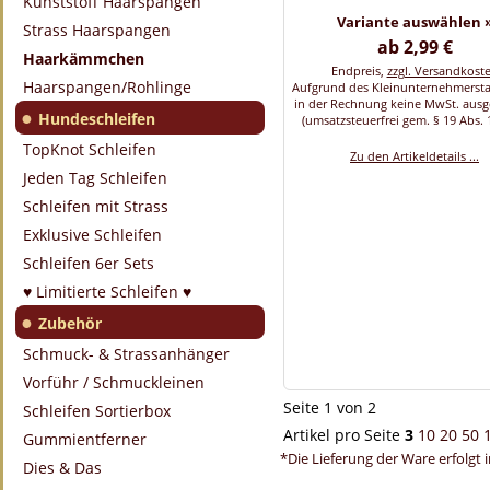
Kunststoff Haarspangen
Variante auswählen 
Strass Haarspangen
ab 2,99 €
Haarkämmchen
Endpreis,
zzgl. Versandkost
Haarspangen/Rohlinge
Aufgrund des Kleinunternehmersta
in der Rechnung keine MwSt. aus
●
Hundeschleifen
(umsatzsteuerfrei gem. § 19 Abs. 
TopKnot Schleifen
Zu den Artikeldetails ...
Jeden Tag Schleifen
Schleifen mit Strass
Exklusive Schleifen
Schleifen 6er Sets
♥ Limitierte Schleifen ♥
●
Zubehör
Schmuck- & Strassanhänger
Vorführ / Schmuckleinen
Seite 1 von 2
Schleifen Sortierbox
Artikel pro Seite
3
10
20
50
Gummientferner
*Die Lieferung der Ware erfolgt 
Dies & Das