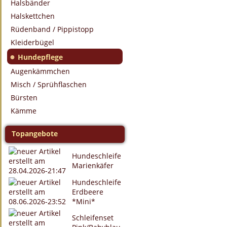
Halsbänder
Halskettchen
Rüdenband / Pippistopp
Kleiderbügel
●
Hundepflege
Augenkämmchen
Misch / Sprühflaschen
Bürsten
Kämme
Topangebote
Hundeschleife
Marienkäfer
Hundeschleife
Erdbeere
*Mini*
Schleifenset