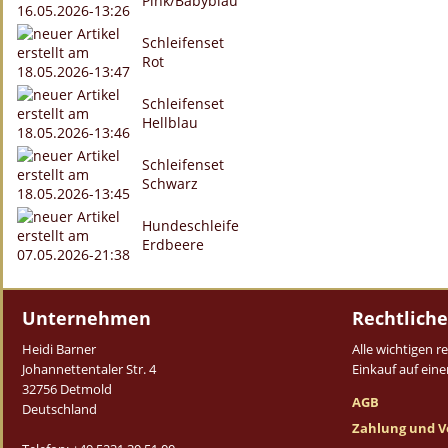
Pink/Babyblau
Schleifenset
Rot
Schleifenset
Hellblau
Schleifenset
Schwarz
Hundeschleife
Erdbeere
Unternehmen
Rechtliche
Heidi Barner
Alle wichtigen 
Johannettentaler Str. 4
Einkauf auf einen
32756 Detmold
AGB
Deutschland
Zahlung und V