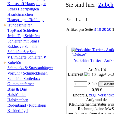
Kunststoff Haarspangen
Sie sind hier:
Zubeh
Strass Haarspangen
Haarkämmchen
Haarspangen/Rohlinge
Seite 1 von 1
●
Hundeschleifen
Artikel pro Seite
3
10
20
50
TopKnot Schleifen
Jeden Tag Schleifen
Schleifen mit Strass
Exklusive Schleifen
Schleifen 6er Sets
♥ Limitierte Schleifen ♥
Yorkshire Terrier - Aufkl
●
Zubehör
Schmuck- & Strassanhänger
Art-Nr. U4
Vorführ / Schmuckleinen
Lieferzeit
5-1
Schleifen Sortierbox
Stück
Gummientferner
Dies & Das
0,99 €
Halsbänder
Endpreis,
zzgl. Versandk
Aufgrund des
Halskettchen
Kleinunternehmerstatus wird
Rüdenband / Pippistopp
Rechnung keine MwS
Kleiderbügel
ausgewiesen (umsatzsteuerfr