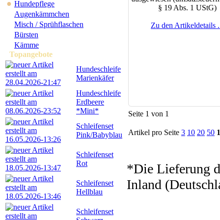
●
Hundepflege
§ 19 Abs. 1 UStG)
Augenkämmchen
Misch / Sprühflaschen
Zu den Artikeldetails .
Bürsten
Kämme
Topangebote
Hundeschleife
Marienkäfer
Hundeschleife
Erdbeere
*Mini*
Seite 1 von 1
Schleifenset
Artikel pro Seite
3
10
20
50
Pink/Babyblau
Schleifenset
Rot
*Die Lieferung d
Inland (Deutschl
Schleifenset
Hellblau
Schleifenset