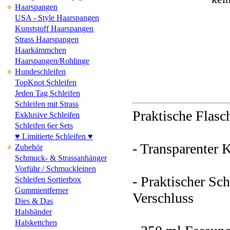
●
Haarspangen
USA - Style Haarspangen
Kunststoff Haarspangen
Strass Haarspangen
Haarkämmchen
Haarspangen/Rohlinge
●
Hundeschleifen
TopKnot Schleifen
Jeden Tag Schleifen
Schleifen mit Strass
Praktische Flas
Exklusive Schleifen
Schleifen 6er Sets
♥ Limitierte Schleifen ♥
- Transparenter 
●
Zubehör
Schmuck- & Strassanhänger
Vorführ / Schmuckleinen
- Praktischer Sc
Schleifen Sortierbox
Gummientferner
Verschluss
Dies & Das
Halsbänder
Halskettchen