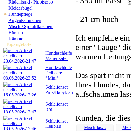
- 350 ml Fassun
Rüdenband / Pippistopp
Kleiderbügel
●
Hundepflege
- 21 cm hoch
Augenkämmchen
Misch / Sprühflaschen
Bürsten
Ich empfehle ei
Kämme
Topangebote
einer "Lauge" d
Hundeschleife
warmen Leitungs
Marienkäfer
Hundeschleife
Erdbeere
Das spart nicht 
*Mini*
Ihres Hundes, da 
Schleifenset
aufschäumen läss
Pink/Babyblau
Schleifenset
Rot
Kunden, die dies
Schleifenset
Hellblau
Mischflas…
Met