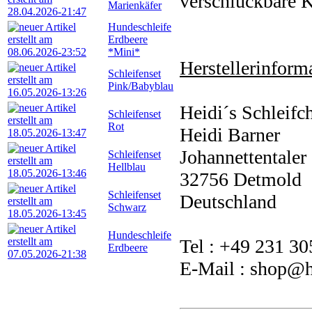
verschluckbare K
Marienkäfer
Hundeschleife
Erdbeere
*Mini*
Herstellerinforma
Schleifenset
Pink/Babyblau
Heidi´s Schleifc
Schleifenset
Rot
Heidi Barner
Johannettentaler 
Schleifenset
Hellblau
32756 Detmold
Schleifenset
Deutschland
Schwarz
Hundeschleife
Tel : +49 231 3
Erdbeere
E-Mail : shop@he