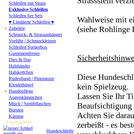
Strassstein verzie
Schleifen mit Strass
Exklusive Schleifen
Schleifen 6er Sets
Wahlweise mit e
♥ Limitierte Schleifen ♥
(siehe Rohlinge D
●
Zubehör
Schmuck- & Strassanhänger
Vorführ / Schmuckleinen
Schleifen Sortierbox
Gummientferner
Sicherheitshinwe
Dies & Das
Halsbänder
Halskettchen
Diese Hundeschle
Rüdenband / Pippistopp
kein Spielzeug.
Kleiderbügel
●
Hundepflege
Lassen Sie Ihr Ti
Augenkämmchen
Misch / Sprühflaschen
Beaufsichtigung 
Bürsten
Achten Sie darau
Kämme
Topangebote
zerbeißt - es bes
Hundeschleife