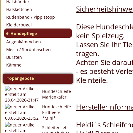
Halsbänder
Sicherheitshinwei
Halskettchen
Rüdenband / Pippistopp
Diese Hundeschle
Kleiderbügel
●
Hundepflege
kein Spielzeug.
Augenkämmchen
Lassen Sie Ihr Ti
Misch / Sprühflaschen
tragen.
Bürsten
Achten Sie darauf
Kämme
- es besteht Verl
Kleinteile.
Topangebote
Hundeschleife
Marienkäfer
Herstellerinforma
Hundeschleife
Erdbeere
*Mini*
Heidi´s Schleifc
Schleifenset