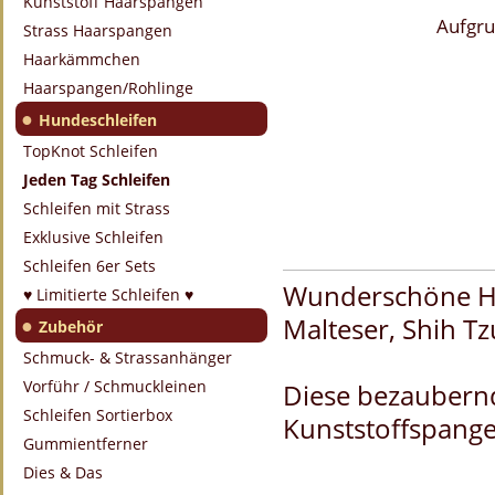
Kunststoff Haarspangen
Aufgru
Strass Haarspangen
Haarkämmchen
Haarspangen/Rohlinge
●
Hundeschleifen
TopKnot Schleifen
Jeden Tag Schleifen
Schleifen mit Strass
Exklusive Schleifen
Schleifen 6er Sets
Wunderschöne Hu
♥ Limitierte Schleifen ♥
Malteser, Shih Tz
●
Zubehör
Schmuck- & Strassanhänger
Vorführ / Schmuckleinen
Diese bezaubernd
Schleifen Sortierbox
Kunststoffspange 
Gummientferner
Dies & Das