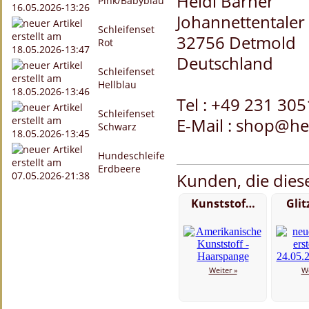
Heidi Barner
Pink/Babyblau
Johannettentaler 
Schleifenset
32756 Detmold
Rot
Deutschland
Schleifenset
Hellblau
Tel : +49 231 30
Schleifenset
E-Mail : shop@he
Schwarz
Hundeschleife
Erdbeere
Kunden, die diese
Kunststof…
Gli
Weiter »
We